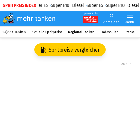
SPRITPREISINDEX
Diesel
Super E5
Super E10
Diesel
Super E5
Super E10
Diesel
powered by
Anmelden
Menü
Wissen Tanken
Aktuelle Spritpreise
Regional Tanken
Ladesäulen
Presse
Spritpreise vergleichen
ANZEIGE