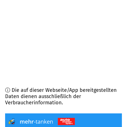
61209
Echzell
(
7,5
km Entfernung)
61130
Nidderau
(
8,7
km Entfernung)
63694
Limeshain
(
9,1
km Entfernung)
61169
Friedberg (Hessen)
(
10,9
km Entfernung)
61200
Wölfersheim
(
10,9
km Entfernung)
ⓘ Die auf dieser Webseite/App bereitgestellten
Daten dienen ausschließlich der
Verbraucherinformation.