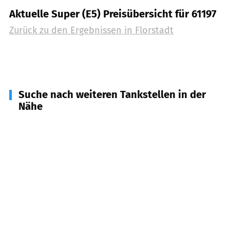
Aktuelle Super (E5) Preisübersicht für 61197
Zurück zu den Ergebnissen in
Florstadt
Suche nach weiteren Tankstellen in der
Nähe
61203
Reichelsheim (Wetterau)
(
4,6
km
Entfernung)
63674
Altenstadt
(
5,3
km Entfernung)
61194
Niddatal
(
6,6
km Entfernung)
63695
Glauburg
(
7,1
km Entfernung)
63691
Ranstadt
(
7,4
km Entfernung)