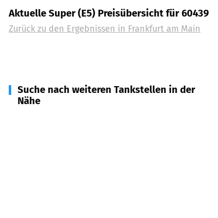
Aktuelle Super (E5) Preisübersicht für 60439
Zurück zu den Ergebnissen in
Frankfurt am Main
Suche nach weiteren Tankstellen in der
Nähe
61449
Steinbach (Taunus)
(
3,9
km Entfernung)
65760
Eschborn
(
4,2
km Entfernung)
60308
Frankfurt
(
6,0
km Entfernung)
60306
Frankfurt am Main, Opernturm
(
6,2
km
Entfernung)
65824
Schwalbach am Taunus
(
6,6
km Entfernung)