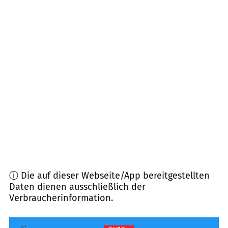
60310
Frankfurt am Main (Taunusturm)
(
6,8
km
Entfernung)
61352
Bad Homburg v.d. Höhe
(
6,9
km Entfernung)
61348
Bad Homburg v.d. Höhe
(
7,0
km Entfernung)
61440
Oberursel (Taunus)
(
7,1
km Entfernung)
65843
Sulzbach (Taunus)
(
7,5
km Entfernung)
ⓘ Die auf dieser Webseite/App bereitgestellten
Daten dienen ausschließlich der
Verbraucherinformation.