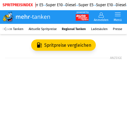
SPRITPREISINDEX
Diesel
Super E5
Super E10
Diesel
Super E5
Super E10
Diesel
powered by
Anmelden
Menü
Wissen Tanken
Aktuelle Spritpreise
Regional Tanken
Ladesäulen
Presse
Spritpreise vergleichen
ANZEIGE