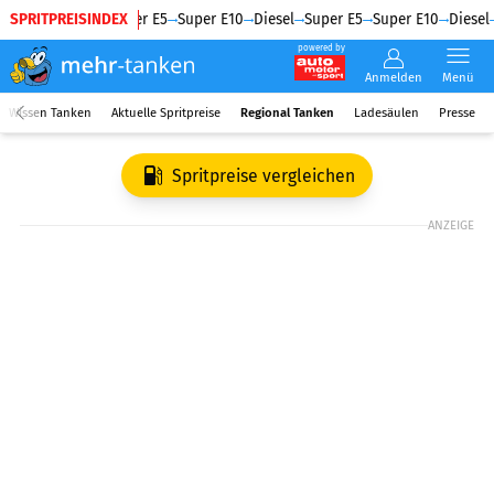
SPRITPREISINDEX
Diesel
Super E5
Super E10
Diesel
Super E5
Super E10
Diesel
powered by
Anmelden
Menü
Wissen Tanken
Aktuelle Spritpreise
Regional Tanken
Ladesäulen
Presse
Spritpreise vergleichen
ANZEIGE