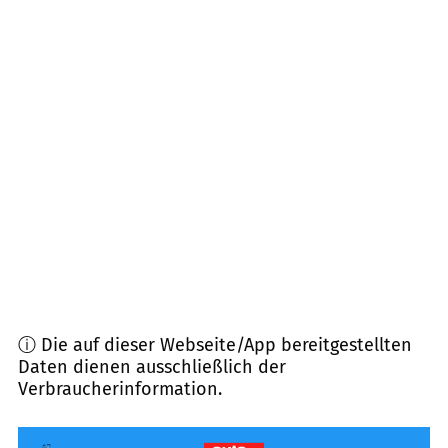
65843
Sulzbach (Taunus)
(
7,0
km Entfernung)
61449
Steinbach (Taunus)
(
7,4
km Entfernung)
65824
Schwalbach am Taunus
(
7,8
km Entfernung)
63263
Neu-Isenburg
(
8,2
km Entfernung)
63067
Offenbach am Main
(
8,6
km Entfernung)
65835
Liederbach am Taunus
(
9,6
km Entfernung)
ⓘ Die auf dieser Webseite/App bereitgestellten
Daten dienen ausschließlich der
Verbraucherinformation.