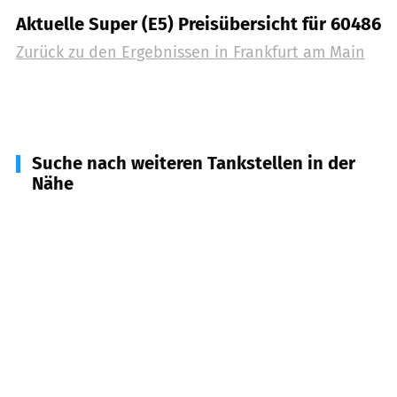
Aktuelle Super (E5) Preisübersicht für 60486
Zurück zu den Ergebnissen in
Frankfurt am Main
Suche nach weiteren Tankstellen in der
Nähe
60308
Frankfurt
(
1,9
km Entfernung)
60306
Frankfurt am Main, Opernturm
(
3,2
km
Entfernung)
60310
Frankfurt am Main (Taunusturm)
(
3,4
km
Entfernung)
65760
Eschborn
(
5,9
km Entfernung)