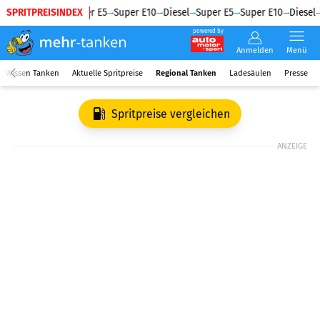
SPRITPREISINDEX
Diesel
Super E5
Super E10
Diesel
Super E5
Super E10
Diesel
powered by
Anmelden
Menü
Wissen Tanken
Aktuelle Spritpreise
Regional Tanken
Ladesäulen
Presse
Spritpreise vergleichen
ANZEIGE