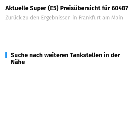
Aktuelle Super (E5) Preisübersicht für 60487
Zurück zu den Ergebnissen in
Frankfurt am Main
Suche nach weiteren Tankstellen in der
Nähe
60308
Frankfurt
(
1,9
km Entfernung)
60306
Frankfurt am Main, Opernturm
(
2,5
km
Entfernung)
60310
Frankfurt am Main (Taunusturm)
(
3,0
km
Entfernung)
65760
Eschborn
(
5,8
km Entfernung)