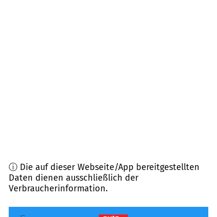
61449
Steinbach (Taunus)
(
6,9
km Entfernung)
65843
Sulzbach (Taunus)
(
7,8
km Entfernung)
63067
Offenbach am Main
(
7,9
km Entfernung)
65824
Schwalbach am Taunus
(
8,1
km Entfernung)
63263
Neu-Isenburg
(
9,4
km Entfernung)
63065
Offenbach am Main
(
9,4
km Entfernung)
ⓘ Die auf dieser Webseite/App bereitgestellten
Daten dienen ausschließlich der
Verbraucherinformation.