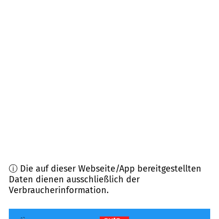
63065
Offenbach am Main
(
5,1
km Entfernung)
63071
Offenbach am Main
(
5,2
km Entfernung)
63069
Offenbach am Main
(
5,6
km Entfernung)
63263
Neu-Isenburg
(
7,1
km Entfernung)
63075
Offenbach am Main
(
7,2
km Entfernung)
63073
Offenbach am Main
(
8,9
km Entfernung)
ⓘ Die auf dieser Webseite/App bereitgestellten
Daten dienen ausschließlich der
Verbraucherinformation.