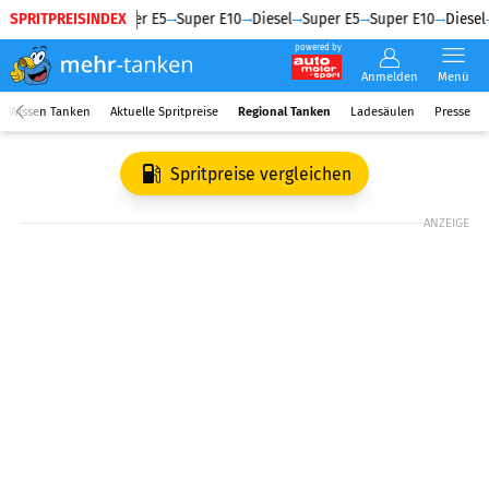
SPRITPREISINDEX
Diesel
Super E5
Super E10
Diesel
Super E5
Super E10
Diesel
powered by
Anmelden
Menü
Wissen Tanken
Aktuelle Spritpreise
Regional Tanken
Ladesäulen
Presse
Spritpreise vergleichen
ANZEIGE