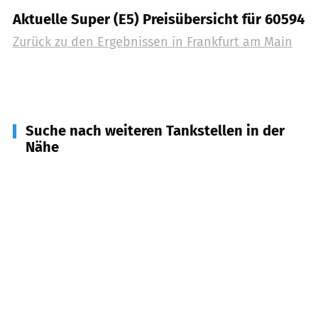
Aktuelle Super (E5) Preisübersicht für 60594
Zurück zu den Ergebnissen in
Frankfurt am Main
Suche nach weiteren Tankstellen in der
Nähe
60310
Frankfurt am Main (Taunusturm)
(
1,8
km
Entfernung)
60306
Frankfurt am Main, Opernturm
(
2,2
km
Entfernung)
60308
Frankfurt
(
3,2
km Entfernung)
63067
Offenbach am Main
(
3,6
km Entfernung)