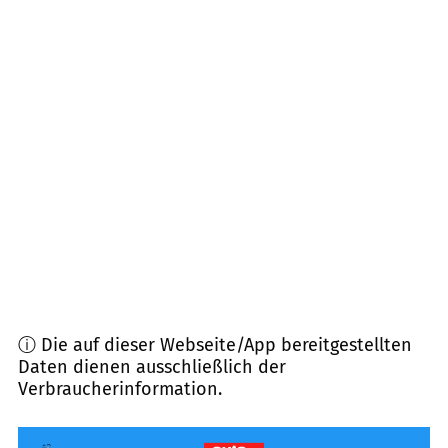
60306
Frankfurt am Main, Opernturm
(
4,7
km
Entfernung)
60308
Frankfurt
(
5,4
km Entfernung)
63263
Neu-Isenburg
(
5,8
km Entfernung)
63075
Offenbach am Main
(
6,9
km Entfernung)
63073
Offenbach am Main
(
7,2
km Entfernung)
ⓘ Die auf dieser Webseite/App bereitgestellten
Daten dienen ausschließlich der
Verbraucherinformation.