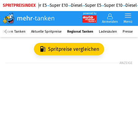
SPRITPREISINDEX
Diesel
Super E5
Super E10
Diesel
Super E5
Super E10
Diesel
powered by
Anmelden
Menü
Wissen Tanken
Aktuelle Spritpreise
Regional Tanken
Ladesäulen
Presse
Spritpreise vergleichen
ANZEIGE