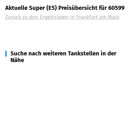
Aktuelle Super (E5) Preisübersicht für 60599
Zurück zu den Ergebnissen in
Frankfurt am Main
Suche nach weiteren Tankstellen in der
Nähe
63069
Offenbach am Main
(
3,3
km Entfernung)
63067
Offenbach am Main
(
3,3
km Entfernung)
63071
Offenbach am Main
(
3,7
km Entfernung)
60310
Frankfurt am Main (Taunusturm)
(
4,2
km
Entfernung)
63065
Offenbach am Main
(
4,3
km Entfernung)