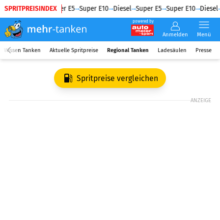
SPRITPREISINDEX
Diesel
Super E5
Super E10
Diesel
Super E5
Super E10
Diesel
powered by
Anmelden
Menü
Wissen Tanken
Aktuelle Spritpreise
Regional Tanken
Ladesäulen
Presse
Spritpreise vergleichen
ANZEIGE