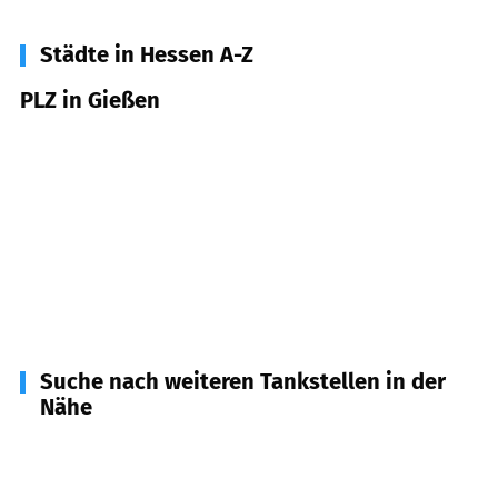
Städte in Hessen A-Z
PLZ in Gießen
35390
Gießen
35392
Gießen
35394
Gießen
35396
Gießen
35398
Gießen
Suche nach weiteren Tankstellen in der
Nähe
35435
Wettenberg
(
5,3
km Entfernung)
35457
Lollar
(
5,8
km Entfernung)