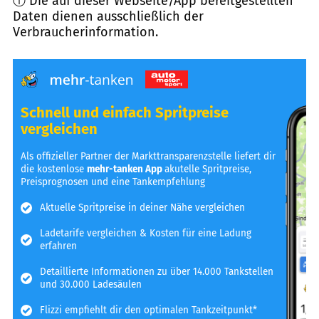
ⓘ Die auf dieser Webseite/App bereitgestellten
Daten dienen ausschließlich der
Verbraucherinformation.
Schnell und einfach Spritpreise
vergleichen
Als offizieller Partner der Markttransparenzstelle liefert dir
die kostenlose
mehr-tanken App
akutelle Spritpreise,
Preisprognosen und eine Tankempfehlung
Aktuelle Spritpreise in deiner Nähe vergleichen
Ladetarife vergleichen & Kosten für eine Ladung
erfahren
Detaillierte Informationen zu über 14.000 Tankstellen
und 30.000 Ladesäulen
Flizzi empfiehlt dir den optimalen Tankzeitpunkt*