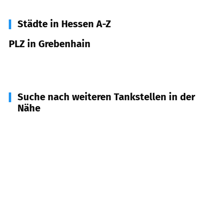
Städte in Hessen A-Z
PLZ in Grebenhain
36355
Grebenhain
Suche nach weiteren Tankstellen in der
Nähe
36358
Herbstein
(
7,1
km Entfernung)
36399
Freiensteinau
(
7,6
km Entfernung)
36154
Hosenfeld
(
10,9
km Entfernung)
36369
Lautertal
(
11,4
km Entfernung)
63633
Birstein
(
12,3
km Entfernung)
63679
Schotten
(
12,7
km Entfernung)