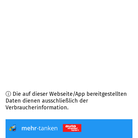
63688
Gedern
(
12,8
km Entfernung)
35327
Ulrichstein
(
14,1
km Entfernung)
36367
Wartenberg
(
16,4
km Entfernung)
36341
Lauterbach
(
16,8
km Entfernung)
ⓘ Die auf dieser Webseite/App bereitgestellten
Daten dienen ausschließlich der
Verbraucherinformation.