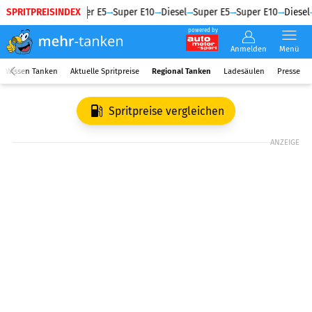
SPRITPREISINDEX
Diesel
Super E5
Super E10
Diesel
Super E5
Super E10
Diesel
powered by
Anmelden
Menü
Wissen Tanken
Aktuelle Spritpreise
Regional Tanken
Ladesäulen
Presse
Spritpreise vergleichen
ANZEIGE