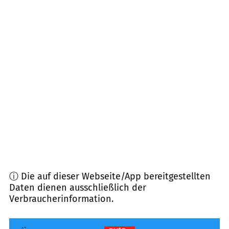
Entfernung)
36088
Hünfeld
(
12,3
km Entfernung)
36277
Schenklengsfeld
(
12,7
km Entfernung)
36275
Kirchheim (Hessen)
(
13,0
km Entfernung)
36251
Bad Hersfeld, Ludwigsau
(
15,9
km
Entfernung)
ⓘ Die auf dieser Webseite/App bereitgestellten
Daten dienen ausschließlich der
Verbraucherinformation.