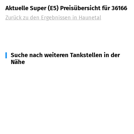
Aktuelle Super (E5) Preisübersicht für 36166
Zurück zu den Ergebnissen in
Haunetal
Suche nach weiteren Tankstellen in der
Nähe
36151
Burghaun
(
6,3
km Entfernung)
36272
Niederaula
(
6,5
km Entfernung)
36282
Hauneck
(
7,7
km Entfernung)
36132
Eiterfeld
(
10,0
km Entfernung)
36110
Schlitz
(
12,1
km Entfernung)
36287
Breitenbach am Herzberg
(
12,1
km