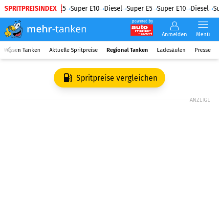
SPRITPREISINDEX
Diesel
Super E5
Super E10
Diesel
Super E5
Super E10
Diesel
Su
powered by
Anmelden
Menü
Wissen Tanken
Aktuelle Spritpreise
Regional Tanken
Ladesäulen
Presse
Spritpreise vergleichen
ANZEIGE