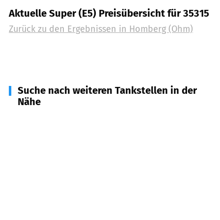
Aktuelle Super (E5) Preisübersicht für 35315
Zurück zu den Ergebnissen in
Homberg (Ohm)
Suche nach weiteren Tankstellen in der
Nähe
35329
Gemünden (Felda)
(
7,3
km Entfernung)
35287
Amöneburg
(
7,8
km Entfernung)
36320
Kirtorf
(
9,2
km Entfernung)
35466
Rabenau
(
10,8
km Entfernung)
35325
Mücke
(
11,5
km Entfernung)
35260
Stadtallendorf
(
11,6
km Entfernung)