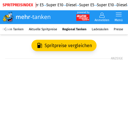
SPRITPREISINDEX
Diesel
Super E5
Super E10
Diesel
Super E5
Super E10
Diesel
powered by
Anmelden
Menü
Wissen Tanken
Aktuelle Spritpreise
Regional Tanken
Ladesäulen
Presse
Spritpreise vergleichen
ANZEIGE