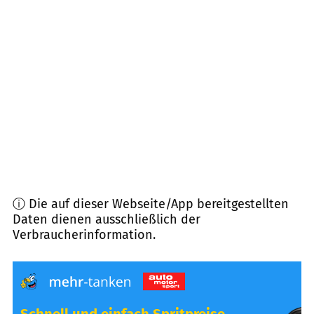
35085
Ebsdorfergrund
(
12,0
km Entfernung)
36329
Romrod
(
13,9
km Entfernung)
35305
Grünberg
(
14,1
km Entfernung)
35469
Allendorf
(
14,2
km Entfernung)
ⓘ Die auf dieser Webseite/App bereitgestellten
Daten dienen ausschließlich der
Verbraucherinformation.
Schnell und einfach Spritpreise