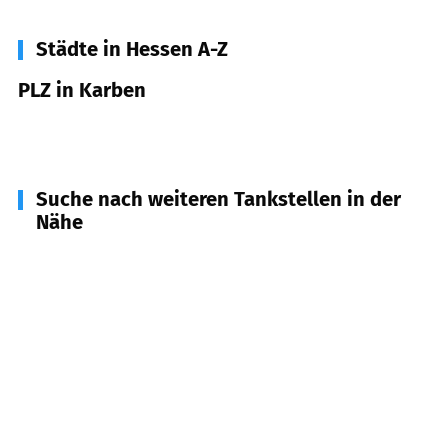
Städte in Hessen A-Z
PLZ in Karben
61184
Karben
Suche nach weiteren Tankstellen in der
Nähe
61118
Bad Vilbel
(
5,1
km Entfernung)
61206
Wöllstadt
(
5,3
km Entfernung)
61137
Schöneck
(
6,3
km Entfernung)
61138
Niederdorfelden
(
6,5
km Entfernung)
61194
Niddatal
(
7,1
km Entfernung)
60437
Frankfurt am Main
(
7,4
km Entfernung)