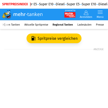
SPRITPREISINDEX
Diesel
Super E5
Super E10
Diesel
Super E5
Super E10
Diesel
powered by
Anmelden
Menü
Wissen Tanken
Aktuelle Spritpreise
Regional Tanken
Ladesäulen
Presse
Spritpreise vergleichen
ANZEIGE