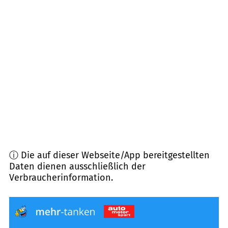
61352
Bad Homburg v.d. Höhe
(
8,0
km Entfernung)
61191
Rosbach v.d. Höhe
(
8,2
km Entfernung)
60388
Frankfurt am Main
(
8,7
km Entfernung)
61130
Nidderau
(
9,1
km Entfernung)
ⓘ Die auf dieser Webseite/App bereitgestellten
Daten dienen ausschließlich der
Verbraucherinformation.