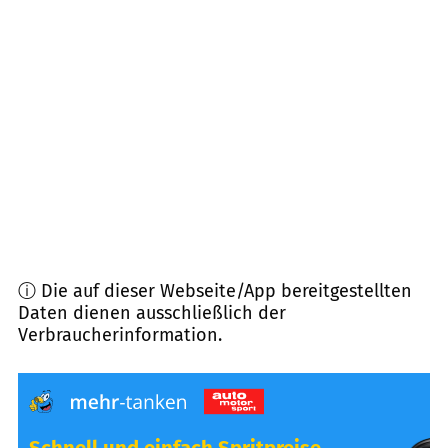
35288
Wohratal
(
10,6
km Entfernung)
35037
Marburg
(
11,8
km Entfernung)
35085
Ebsdorfergrund
(
13,2
km Entfernung)
35279
Neustadt
(
13,3
km Entfernung)
ⓘ Die auf dieser Webseite/App bereitgestellten
Daten dienen ausschließlich der
Verbraucherinformation.
Schnell und einfach Spritpreise