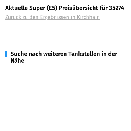
Aktuelle Super (E5) Preisübersicht für 35274
Zurück zu den Ergebnissen in
Kirchhain
Suche nach weiteren Tankstellen in der
Nähe
35091
Cölbe
(
7,5
km Entfernung)
35287
Amöneburg
(
7,5
km Entfernung)
35260
Stadtallendorf
(
7,7
km Entfernung)
35282
Rauschenberg
(
8,0
km Entfernung)
35039
Marburg
(
9,6
km Entfernung)
35043
Marburg
(
9,8
km Entfernung)