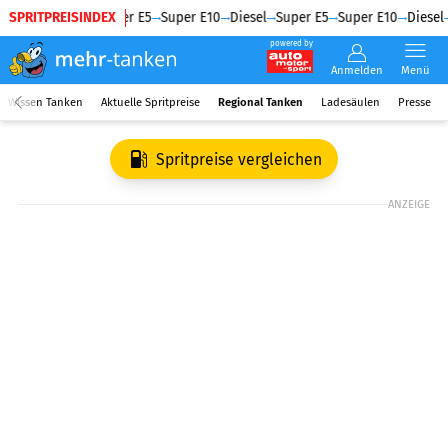
SPRITPREISINDEX
Diesel
Super E5
Super E10
Diesel
Super E5
Super E10
Diesel
powered by
Anmelden
Menü
Wissen Tanken
Aktuelle Spritpreise
Regional Tanken
Ladesäulen
Presse
Spritpreise vergleichen
ANZEIGE