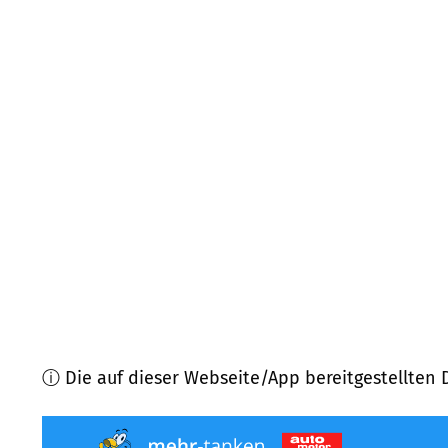
65824
Schwalbach am Taunus
(
6,8
km Entfernung
61440
Oberursel (Taunus)
(
6,9
km Entfernung)
65817
Eppstein
(
8,0
km Entfernung)
61449
Steinbach (Taunus)
(
8,1
km Entfernung)
61389
Schmitten
(
8,3
km Entfernung)
65835
Liederbach am Taunus
(
8,3
km Entfernung)
ⓘ Die auf dieser Webseite/App bereitgestellten 