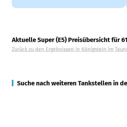
Aktuelle Super (E5) Preisübersicht für 6
Zurück zu den Ergebnissen in
Königstein im Taun
Suche nach weiteren Tankstellen in d
61476
Kronberg im Taunus
(
3,9
km Entfernung)
61479
Glashütten
(
4,8
km Entfernung)
65812
Bad Soden am Taunus
(
4,8
km Entfernung)
65779
Kelkheim
(
5,1
km Entfernung)