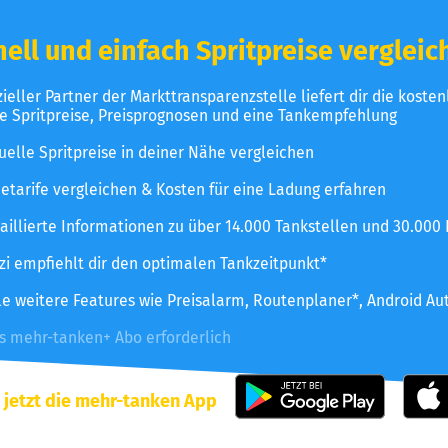
ell und einfach Spritpreise vergleic
izieller Partner der Markttransparenzstelle liefert dir die koste
le Spritpreise, Preisprognosen und eine Tankempfehlung
uelle Spritpreise in deiner Nähe vergleichen
etarife vergleichen & Kosten für eine Ladung erfahren
aillierte Informationen zu über 14.000 Tankstellen und 30.000
zzi empfiehlt dir den optimalen Tankzeitpunkt*
le weitere Features wie Preisalarm, Routenplaner*, Android Au
es mehr-tanken+ Abo erforderlich
 jetzt die mehr-tanken App