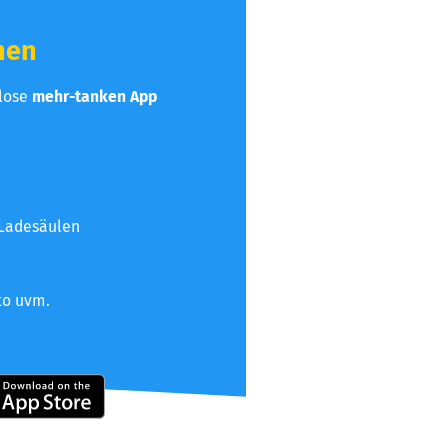
hen
nlose
mehr-tanken App
 Ladesäulen
to uvm.