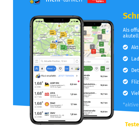
Schn
Als off
akutel
Akt
Lad
Det
Fli
Vie
*aktiv
Teste