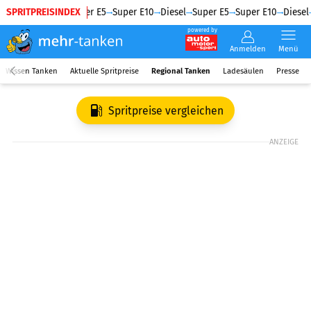
SPRITPREISINDEX
Diesel
Super E5
Super E10
Diesel
Super E5
Super E10
Diesel
powered by
Anmelden
Menü
Wissen Tanken
Aktuelle Spritpreise
Regional Tanken
Ladesäulen
Presse
Spritpreise vergleichen
ANZEIGE