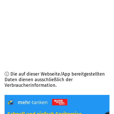
65474
Bischofsheim
(
8,4
km Entfernung)
65439
Flörsheim am Main
(
9,2
km Entfernung)
64331
Weiterstadt
(
9,8
km Entfernung)
65462
Ginsheim-Gustavsburg
(
9,9
km Entfernung)
ⓘ Die auf dieser Webseite/App bereitgestellten
Daten dienen ausschließlich der
Verbraucherinformation.
Schnell und einfach Spritpreise