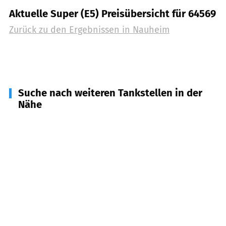
Aktuelle Super (E5) Preisübersicht für 64569
Zurück zu den Ergebnissen in
Nauheim
Suche nach weiteren Tankstellen in der
Nähe
65428
Rüsselsheim
(
3,7
km Entfernung)
64521
Groß-Gerau
(
4,5
km Entfernung)
64572
Büttelborn
(
6,5
km Entfernung)
65479
Raunheim
(
7,0
km Entfernung)
65468
Trebur
(
7,5
km Entfernung)
64546
Mörfelden-Walldorf
(
8,1
km Entfernung)