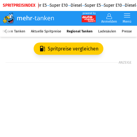
SPRITPREISINDEX
Diesel
Super E5
Super E10
Diesel
Super E5
Super E10
Diesel
powered by
Anmelden
Menü
Wissen Tanken
Aktuelle Spritpreise
Regional Tanken
Ladesäulen
Presse
Spritpreise vergleichen
ANZEIGE