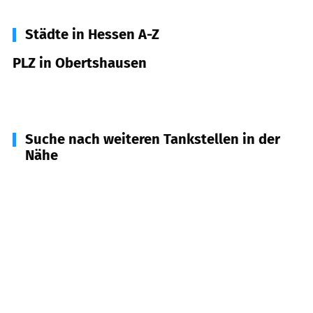
Städte in Hessen A-Z
PLZ in Obertshausen
63179
Obertshausen
Suche nach weiteren Tankstellen in der
Nähe
63073
Offenbach am Main
(
3,5
km Entfernung)
63165
Mühlheim am Main
(
4,2
km Entfernung)
63456
Hanau
(
4,4
km Entfernung)
63150
Heusenstamm
(
4,7
km Entfernung)
63512
Hainburg
(
5,9
km Entfernung)
63110
Rodgau
(
6,8
km Entfernung)