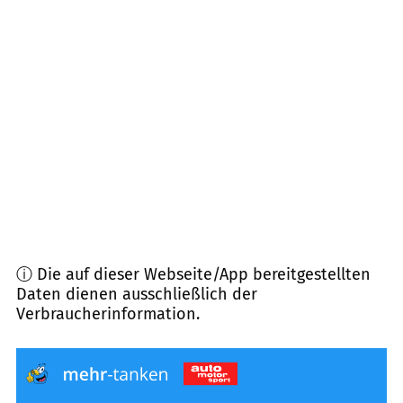
63075
Offenbach am Main
(
7,1
km Entfernung)
63071
Offenbach am Main
(
7,2
km Entfernung)
63069
Offenbach am Main
(
7,5
km Entfernung)
63450
Hanau
(
7,6
km Entfernung)
ⓘ Die auf dieser Webseite/App bereitgestellten
Daten dienen ausschließlich der
Verbraucherinformation.