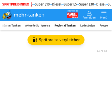
SPRITPREISINDEX
Diesel
Super E5
Super E10
Diesel
Super E5
Super E10
Diesel
Sup
powered by
Anmelden
Menü
Wissen Tanken
Aktuelle Spritpreise
Regional Tanken
Ladesäulen
Presse
Spritpreise vergleichen
ANZEIGE