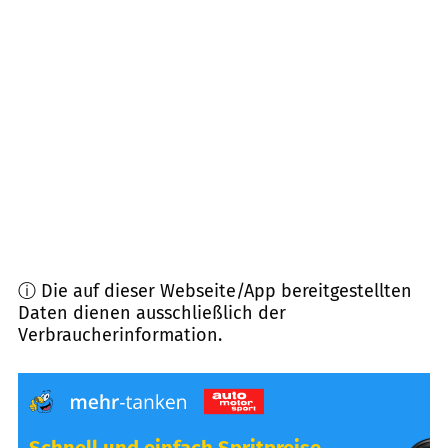
65183
Wiesbaden
(
9,2
km Entfernung)
65307
Bad Schwalbach
(
9,3
km Entfernung)
65185
Wiesbaden
(
10,1
km Entfernung)
65191
Wiesbaden
(
10,3
km Entfernung)
ⓘ Die auf dieser Webseite/App bereitgestellten
Daten dienen ausschließlich der
Verbraucherinformation.
Schnell und einfach Spritpreise