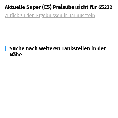
Aktuelle Super (E5) Preisübersicht für 65232
Zurück zu den Ergebnissen in
Taunusstein
Suche nach weiteren Tankstellen in der
Nähe
65195
Wiesbaden
(
5,8
km Entfernung)
65193
Wiesbaden
(
6,8
km Entfernung)
65329
Hohenstein
(
6,8
km Entfernung)
65199
Wiesbaden
(
7,3
km Entfernung)
65197
Wiesbaden
(
8,6
km Entfernung)
65527
Niedernhausen
(
9,1
km Entfernung)