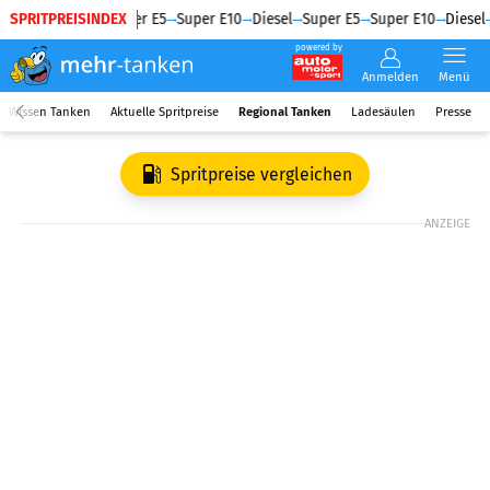
SPRITPREISINDEX
Diesel
Super E5
Super E10
Diesel
Super E5
Super E10
Diesel
powered by
Anmelden
Menü
Wissen Tanken
Aktuelle Spritpreise
Regional Tanken
Ladesäulen
Presse
Spritpreise vergleichen
ANZEIGE