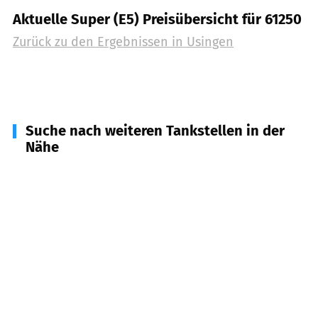
Aktuelle Super (E5) Preisübersicht für 61250
Zurück zu den Ergebnissen in
Usingen
Suche nach weiteren Tankstellen in der
Nähe
61273
Wehrheim
(
6,1
km Entfernung)
61267
Neu-Anspach
(
6,4
km Entfernung)
61279
Grävenwiesbach
(
6,7
km Entfernung)
61239
Ober-Mörlen
(
9,9
km Entfernung)
61276
Weilrod
(
10,0
km Entfernung)
35647
Waldolms
(
10,0
km Entfernung)