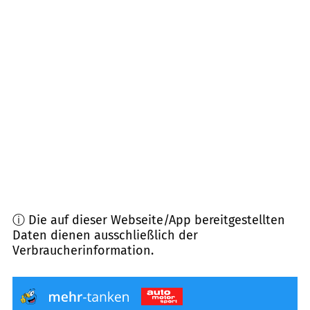
35510
Butzbach
(
10,7
km Entfernung)
61389
Schmitten
(
10,8
km Entfernung)
61350
Bad Homburg v.d. Höhe
(
11,6
km
Entfernung)
61381
Friedrichsdorf
(
12,0
km Entfernung)
ⓘ Die auf dieser Webseite/App bereitgestellten
Daten dienen ausschließlich der
Verbraucherinformation.