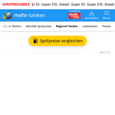
SPRITPREISINDEX
Diesel
Super E5
Super E10
Diesel
Super E5
Super E10
Diesel
powered by
Anmelden
Menü
Wissen Tanken
Aktuelle Spritpreise
Regional Tanken
Ladesäulen
Presse
Spritpreise vergleichen
ANZEIGE