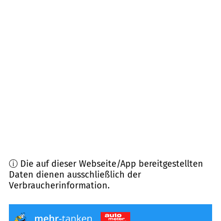
64757
Unter-Hainbrunn
(
9,0
km Entfernung)
64668
Rimbach
(
9,4
km Entfernung)
69434
Hirschhorn, Brombach, Heddesbach
(
9,6
km Entfernung)
64760
Oberzent
(
10,0
km Entfernung)
ⓘ Die auf dieser Webseite/App bereitgestellten
Daten dienen ausschließlich der
Verbraucherinformation.