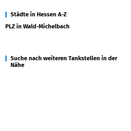
Städte in Hessen A-Z
PLZ in Wald-Michelbach
69483
Wald-Michelbach
Suche nach weiteren Tankstellen in der
Nähe
69518
Abtsteinach
(
4,5
km Entfernung)
69253
Heiligkreuzsteinach
(
7,4
km Entfernung)
69517
Gorxheimertal
(
8,0
km Entfernung)
64689
Grasellenbach
(
8,1
km Entfernung)
69509
Mörlenbach
(
8,9
km Entfernung)
69488
Birkenau
(
9,0
km Entfernung)