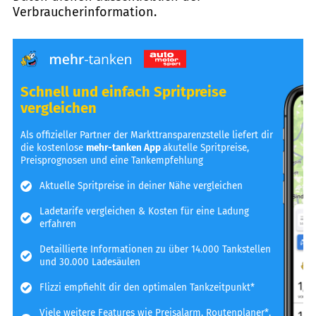
Verbraucherinformation.
Schnell und einfach Spritpreise
vergleichen
Als offizieller Partner der Markttransparenzstelle liefert dir
die kostenlose
mehr-tanken App
akutelle Spritpreise,
Preisprognosen und eine Tankempfehlung
Aktuelle Spritpreise in deiner Nähe vergleichen
Ladetarife vergleichen & Kosten für eine Ladung
erfahren
Detaillierte Informationen zu über 14.000 Tankstellen
und 30.000 Ladesäulen
Flizzi empfiehlt dir den optimalen Tankzeitpunkt*
Viele weitere Features wie Preisalarm, Routenplaner*,