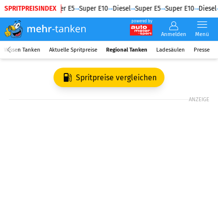
SPRITPREISINDEX
Diesel
Super E5
Super E10
Diesel
Super E5
Super E10
Diesel
powered by
Anmelden
Menü
Wissen Tanken
Aktuelle Spritpreise
Regional Tanken
Ladesäulen
Presse
Spritpreise vergleichen
ANZEIGE