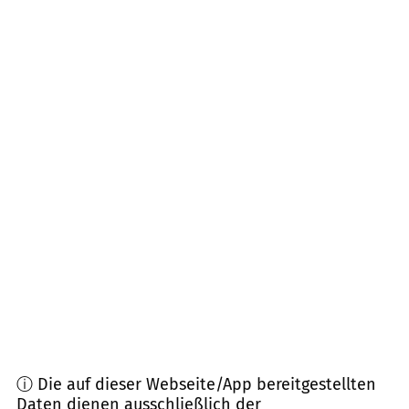
23936
Grevesmühlen, Stepenitztal, Upahl u.a.
(
12,4
km Entfernung)
23996
Bad Kleinen u.a.
(
13,0
km Entfernung)
23970
Wismar
(
13,4
km Entfernung)
23948
Klütz
(
14,5
km Entfernung)
23974
Neuburg-Steinhausen, Hornstorf
(
16,4
km
Entfernung)
19069
Lübstorf
(
19,8
km Entfernung)
ⓘ Die auf dieser Webseite/App bereitgestellten
Daten dienen ausschließlich der