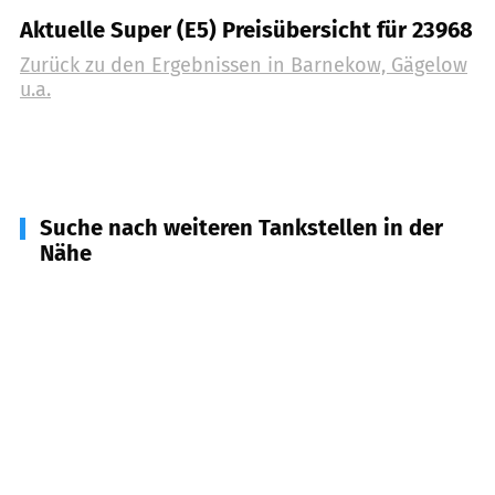
Aktuelle Super (E5) Preisübersicht für 23968
Zurück zu den Ergebnissen in
Barnekow, Gägelow
u.a.
Suche nach weiteren Tankstellen in der
Nähe
23966
Wismar, Groß Krankow u.a.
(
8,2
km
Entfernung)
23946
Boltenhagen
(
10,4
km Entfernung)
23972
Dorf Mecklenburg, Lübow u.a.
(
12,2
km
Entfernung)
23999
Insel Poel
(
12,2
km Entfernung)