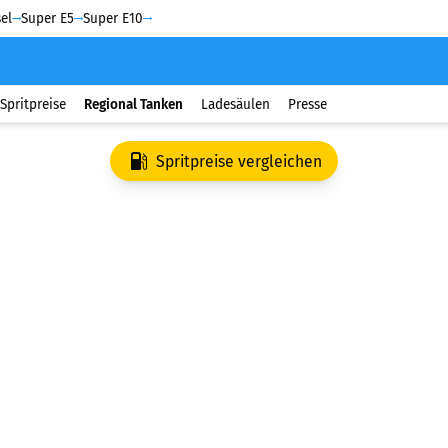
el
Super E5
Super E10
Spritpreise
Regional Tanken
Ladesäulen
Presse
Spritpreise vergleichen