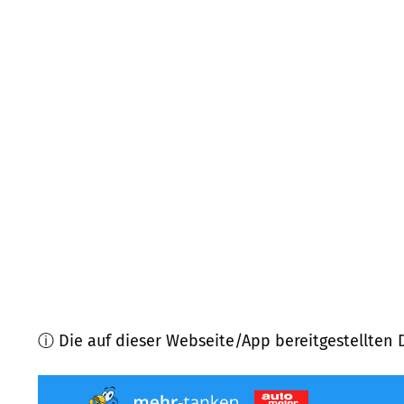
17121
Loitz
(
17,6
km Entfernung)
17126
Jarmen
(
19,9
km Entfernung)
17089
Burow
(
20,0
km Entfernung)
17153
Stavenhagen
(
21,0
km Entfernung)
17091
Rosenow
(
22,2
km Entfernung)
17087
Altentreptow
(
22,2
km Entfernung)
ⓘ Die auf dieser Webseite/App bereitgestellten 