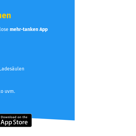
hen
nlose
mehr-tanken App
 Ladesäulen
to uvm.