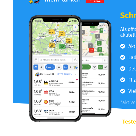
Schn
Als off
akutel
Akt
Lad
Det
Fli
Vie
*aktiv
Teste