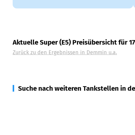
Aktuelle Super (E5) Preisübersicht für 1
Zurück zu den Ergebnissen in
Demmin u.a.
Suche nach weiteren Tankstellen in d
17109
Demmin
(
7,5
km Entfernung)
17159
Dargun
(
14,0
km Entfernung)
17129
Bentzin
(
15,8
km Entfernung)
17154
Neukalen
(
17,1
km Entfernung)