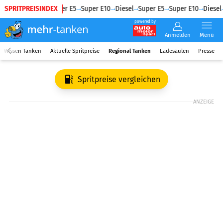
SPRITPREISINDEX
Diesel
Super E5
Super E10
Diesel
Super E5
Super E10
Diesel
powered by
Anmelden
Menü
Wissen Tanken
Aktuelle Spritpreise
Regional Tanken
Ladesäulen
Presse
Spritpreise vergleichen
ANZEIGE