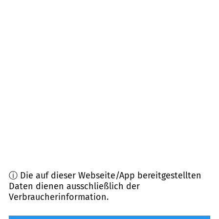
17335
Strasburg
(
15,0
km Entfernung)
17373
Ueckermünde
(
15,7
km Entfernung)
17367
Eggesin
(
19,0
km Entfernung)
17309
Pasewalk u.a.
(
19,2
km Entfernung)
17098
Friedland
(
20,9
km Entfernung)
17392
Spantekow
(
21,1
km Entfernung)
ⓘ Die auf dieser Webseite/App bereitgestellten
Daten dienen ausschließlich der
Verbraucherinformation.