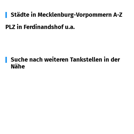
Städte in Mecklenburg-Vorpommern A-Z
PLZ in Ferdinandshof u.a.
17379
Ferdinandshof u.a.
Suche nach weiteren Tankstellen in der
Nähe
17375
Vogelsang-Warsin, Meiersberg, Mönkebude
u.a.
(
10,7
km Entfernung)
17099
Friedland, Galenbeck, Datzetal
(
11,2
km
Entfernung)
17358
Torgelow
(
11,5
km Entfernung)
17398
Ducherow
(
13,5
km Entfernung)