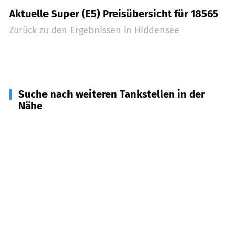
Aktuelle Super (E5) Preisübersicht für 18565
Zurück zu den Ergebnissen in
Hiddensee
Suche nach weiteren Tankstellen in der
Nähe
18569
Gingst
(
12,2
km Entfernung)
18556
Dranske
(
16,5
km Entfernung)
18445
Prohn
(
20,8
km Entfernung)
18573
Samtens
(
22,9
km Entfernung)
18374
Zingst a. Darß
(
24,5
km Entfernung)
18435
Stralsund
(
24,6
km Entfernung)