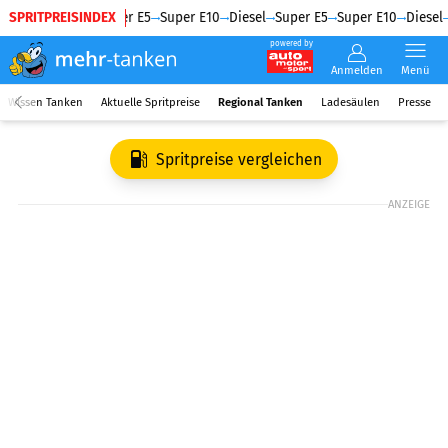
SPRITPREISINDEX
Diesel
Super E5
Super E10
Diesel
Super E5
Super E10
Diesel
powered by
Anmelden
Menü
Wissen Tanken
Aktuelle Spritpreise
Regional Tanken
Ladesäulen
Presse
Spritpreise vergleichen
ANZEIGE