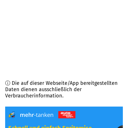
18528
Bergen/ Rügen
(
25,1
km Entfernung)
18439
Stralsund
(
27,2
km Entfernung)
18437
Stralsund
(
27,8
km Entfernung)
18551
Sagard
(
28,5
km Entfernung)
ⓘ Die auf dieser Webseite/App bereitgestellten
Daten dienen ausschließlich der
Verbraucherinformation.
Schnell und einfach Spritpreise