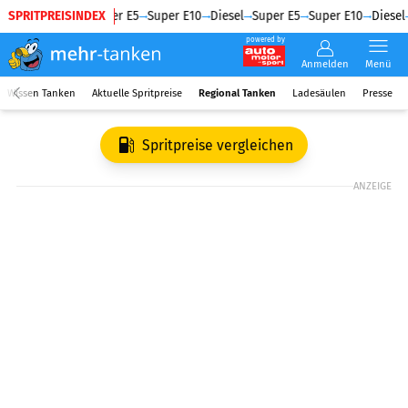
SPRITPREISINDEX
Diesel
Super E5
Super E10
Diesel
Super E5
Super E10
Diesel
powered by
Anmelden
Menü
Wissen Tanken
Aktuelle Spritpreise
Regional Tanken
Ladesäulen
Presse
Spritpreise vergleichen
ANZEIGE