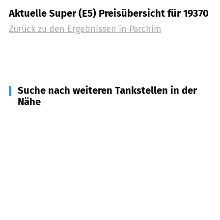
Aktuelle Super (E5) Preisübersicht für 19370
Zurück zu den Ergebnissen in
Parchim
Suche nach weiteren Tankstellen in der
Nähe
19372
Spornitz
(
9,6
km Entfernung)
19376
Marnitz, Siggelkow
(
11,1
km Entfernung)
19374
Domsühl, Mestlin, Obere Warnow u.a.
(
11,1
km Entfernung)
19386
Lübz, Passow
(
15,2
km Entfernung)
19306
Neustadt-Glewe
(
16,7
km Entfernung)