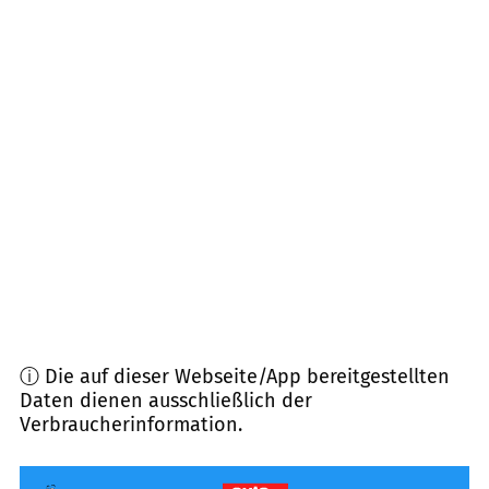
19089
Crivitz, Friedrichsruhe u.a.
(
19,4
km
Entfernung)
19079
Banzkow, Sukow
(
22,9
km Entfernung)
19348
Perleberg, Berge u.a.
(
23,6
km Entfernung)
16949
Triglitz, Putlitz
(
23,7
km Entfernung)
19399
Goldberg
(
24,3
km Entfernung)
ⓘ Die auf dieser Webseite/App bereitgestellten
Daten dienen ausschließlich der
Verbraucherinformation.