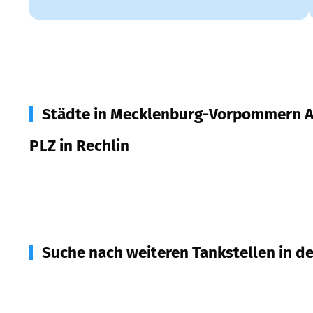
Städte in Mecklenburg-Vorpommern A
PLZ in Rechlin
17248
Rechlin
Suche nach weiteren Tankstellen in d
17252
Mirow
(
7,6
km Entfernung)
17207
Röbel/Müritz
(
10,5
km Entfernung)