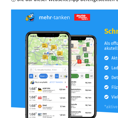
Schn
Als off
akutel
Akt
Lad
Det
Fli
Vie
*aktiv