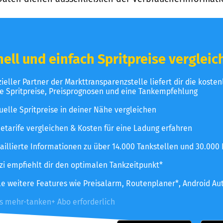
ell und einfach Spritpreise vergleic
izieller Partner der Markttransparenzstelle liefert dir die koste
le Spritpreise, Preisprognosen und eine Tankempfehlung
uelle Spritpreise in deiner Nähe vergleichen
etarife vergleichen & Kosten für eine Ladung erfahren
aillierte Informationen zu über 14.000 Tankstellen und 30.000
zzi empfiehlt dir den optimalen Tankzeitpunkt*
le weitere Features wie Preisalarm, Routenplaner*, Android Au
es mehr-tanken+ Abo erforderlich