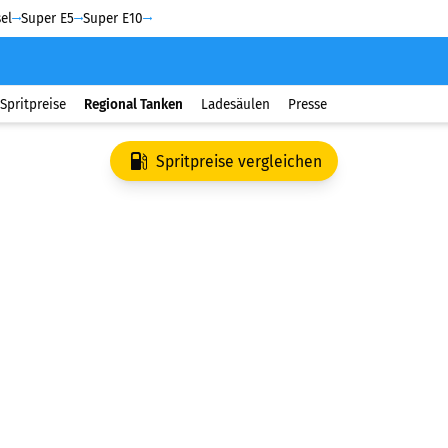
el
Super E5
Super E10
Spritpreise
Regional Tanken
Ladesäulen
Presse
Spritpreise vergleichen