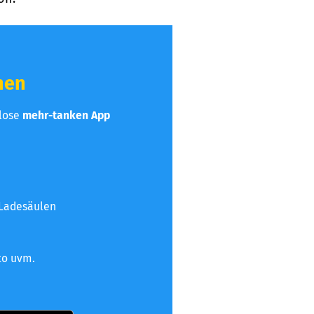
hen
nlose
mehr-tanken App
 Ladesäulen
to uvm.