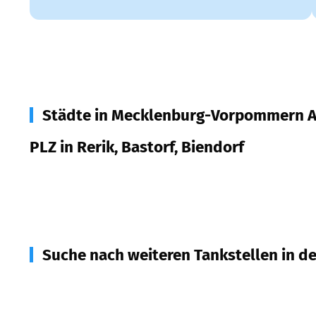
Städte in Mecklenburg-Vorpommern A
PLZ in Rerik, Bastorf, Biendorf
18230
Rerik, Bastorf, Biendorf
Suche nach weiteren Tankstellen in d
18225
Kühlungsborn
(
7,7
km Entfernung)
18236
Kröpelin, Carinerland
(
8,1
km Entfernung)