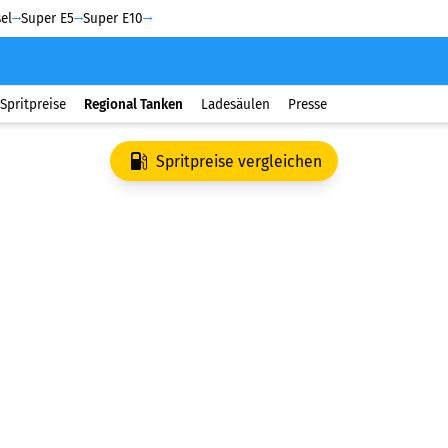
el
Super E5
Super E10
Spritpreise
Regional Tanken
Ladesäulen
Presse
Spritpreise vergleichen