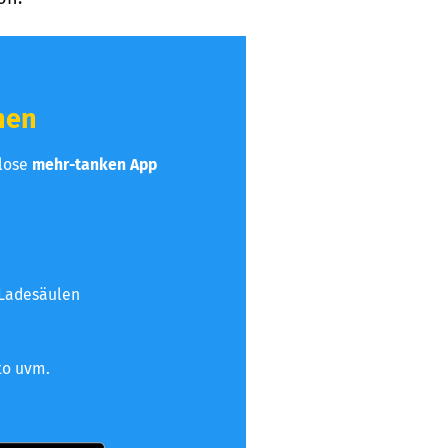
hen
nlose
mehr-tanken App
 Ladesäulen
to uvm.