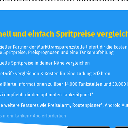
ell und einfach Spritpreise vergleic
izieller Partner der Markttransparenzstelle liefert dir die koste
le Spritpreise, Preisprognosen und eine Tankempfehlung
uelle Spritpreise in deiner Nähe vergleichen
etarife vergleichen & Kosten für eine Ladung erfahren
aillierte Informationen zu über 14.000 Tankstellen und 30.000
zzi empfiehlt dir den optimalen Tankzeitpunkt*
le weitere Features wie Preisalarm, Routenplaner*, Android Au
es mehr-tanken+ Abo erforderlich