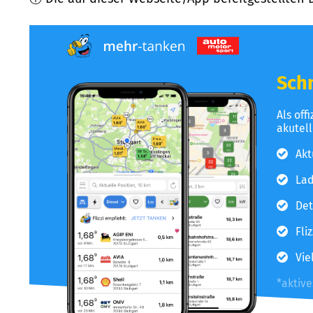
Schn
Als off
akutel
Akt
Lad
Det
Fli
Vie
*aktiv