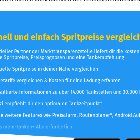
ell und einfach Spritpreise vergleic
izieller Partner der Markttransparenzstelle liefert dir die koste
le Spritpreise, Preisprognosen und eine Tankempfehlung
uelle Spritpreise in deiner Nähe vergleichen
etarife vergleichen & Kosten für eine Ladung erfahren
aillierte Informationen zu über 14.000 Tankstellen und 30.000
zzi empfiehlt dir den optimalen Tankzeitpunkt*
le weitere Features wie Preisalarm, Routenplaner*, Android Au
es mehr-tanken+ Abo erforderlich