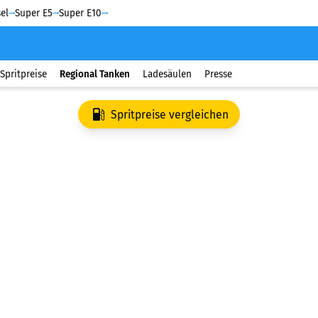
el
Super E5
Super E10
Spritpreise
Regional Tanken
Ladesäulen
Presse
Spritpreise vergleichen