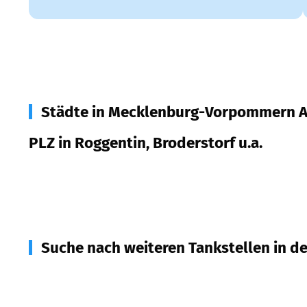
Städte in Mecklenburg-Vorpommern A
PLZ in Roggentin, Broderstorf u.a.
18184
Roggentin, Broderstorf u.a.
Suche nach weiteren Tankstellen in d
18055
Rostock
(
7,5
km Entfernung)
18190
Sanitz
(
7,6
km Entfernung)