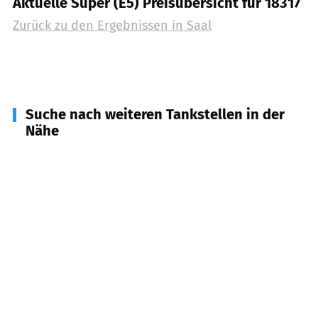
Aktuelle Super (E5) Preisübersicht für 18317
Zurück zu den Ergebnissen in
Saal
Suche nach weiteren Tankstellen in der
Nähe
18356
Barth
(
4,4
km Entfernung)
18375
Prerow a. Darß
(
7,7
km Entfernung)
18314
Löbnitz
(
12,0
km Entfernung)
18347
Dierhagen
(
12,4
km Entfernung)
18320
Ahrenshagen-Daskow, Trinwillershagen u.a.
(
13,7
km Entfernung)
18311
Ribnitz-Damgarten
(
13,9
km Entfernung)