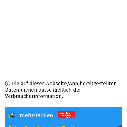
18374
Zingst a. Darß
(
18,5
km Entfernung)
18469
Velgast
(
21,1
km Entfernung)
18337
Marlow
(
21,3
km Entfernung)
18181
Rostock, Graal-Müritz
(
22,8
km Entfernung)
ⓘ Die auf dieser Webseite/App bereitgestellten
Daten dienen ausschließlich der
Verbraucherinformation.