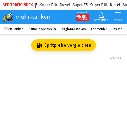
SPRITPREISINDEX
Diesel
Super E5
Super E10
Diesel
Super E5
Super E10
Diesel
Su
powered by
Anmelden
Menü
Wissen Tanken
Aktuelle Spritpreise
Regional Tanken
Ladesäulen
Presse
Spritpreise vergleichen
ANZEIGE