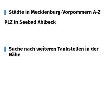
Städte in Mecklenburg-Vorpommern A-Z
PLZ in Seebad Ahlbeck
17419
Seebad Ahlbeck
Suche nach weiteren Tankstellen in der
Nähe
17424
Ostseebad Heringsdorf
(
4,9
km Entfernung)
17429
Benz, Heringsdorf u.a.
(
7,4
km Entfernung)
17406
Usedom u.a.
(
13,1
km Entfernung)
17459
Koserow
(
16,1
km Entfernung)
17373
Ueckermünde
(
19,5
km Entfernung)
17375
Vogelsang-Warsin, Meiersberg, Mönkebude