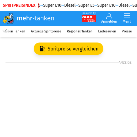
SPRITPREISINDEX
Diesel
Super E5
Super E10
Diesel
Super E5
Super E10
Diesel
Su
powered by
Anmelden
Menü
Wissen Tanken
Aktuelle Spritpreise
Regional Tanken
Ladesäulen
Presse
Spritpreise vergleichen
ANZEIGE