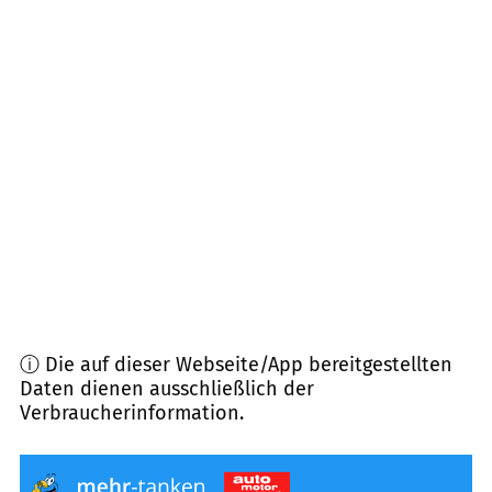
u.a.
(
24,6
km Entfernung)
17454
Zinnowitz
(
24,7
km Entfernung)
17398
Ducherow
(
27,1
km Entfernung)
17438
Wolgast
(
27,8
km Entfernung)
17367
Eggesin
(
27,9
km Entfernung)
ⓘ Die auf dieser Webseite/App bereitgestellten
Daten dienen ausschließlich der
Verbraucherinformation.