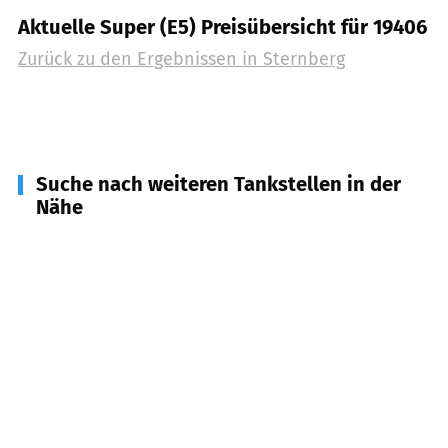
Aktuelle Super (E5) Preisübersicht für 19406
Zurück zu den Ergebnissen in
Sternberg
Suche nach weiteren Tankstellen in der
Nähe
19412
Brüel
(
14,1
km Entfernung)
18249
Bernitt, Qualitz, Warnow, Zernin u.a.
(
14,2
km Entfernung)
19399
Goldberg
(
17,0
km Entfernung)
19089
Crivitz, Friedrichsruhe u.a.
(
17,9
km
Entfernung)