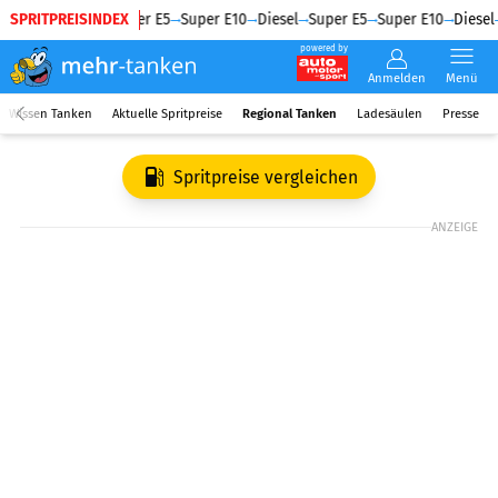
SPRITPREISINDEX
Diesel
Super E5
Super E10
Diesel
Super E5
Super E10
Diesel
powered by
Anmelden
Menü
Wissen Tanken
Aktuelle Spritpreise
Regional Tanken
Ladesäulen
Presse
Spritpreise vergleichen
ANZEIGE