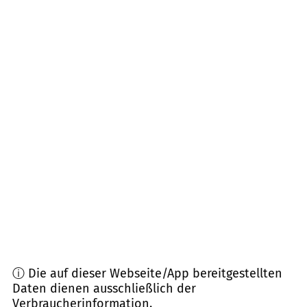
19374
Domsühl, Mestlin, Obere Warnow u.a.
(
18,2
km Entfernung)
19417
Warin
(
19,5
km Entfernung)
18276
Reimershagen, Lohmen, Zehna, Hägerfelde
u.a.
(
20,2
km Entfernung)
18246
Bützow u.a.
(
21,5
km Entfernung)
19065
Pinnow
(
23,6
km Entfernung)
19067
Leezen
(
23,7
km Entfernung)
ⓘ Die auf dieser Webseite/App bereitgestellten
Daten dienen ausschließlich der
Verbraucherinformation.