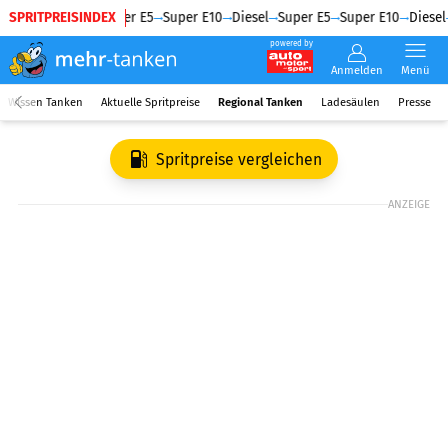
SPRITPREISINDEX
Diesel
Super E5
Super E10
Diesel
Super E5
Super E10
Diesel
powered by
Anmelden
Menü
Wissen Tanken
Aktuelle Spritpreise
Regional Tanken
Ladesäulen
Presse
Spritpreise vergleichen
ANZEIGE