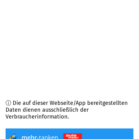
17217
Penzlin
(
22,0
km Entfernung)
17153
Stavenhagen
(
22,3
km Entfernung)
17139
Malchin
(
24,0
km Entfernung)
17214
Nossentiner Hütte
(
24,6
km Entfernung)
17209
Wredenhagen
(
24,7
km Entfernung)
ⓘ Die auf dieser Webseite/App bereitgestellten
Daten dienen ausschließlich der
Verbraucherinformation.