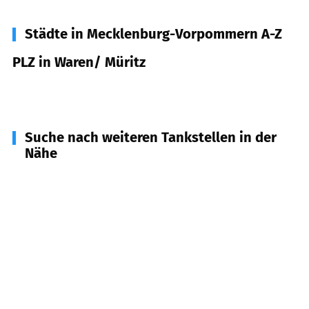
Städte in Mecklenburg-Vorpommern A-Z
PLZ in Waren/ Müritz
17192
Waren/ Müritz
Suche nach weiteren Tankstellen in der
Nähe
17219
Möllenhagen
(
13,0
km Entfernung)
17194
Grabowhöfe, Moltzow u.a.
(
16,5
km
Entfernung)
17207
Röbel/Müritz
(
16,8
km Entfernung)
17248
Rechlin
(
19,8
km Entfernung)
17213
Malchow u.a.
(
21,1
km Entfernung)