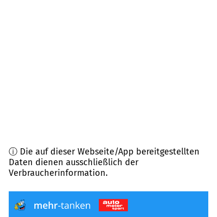
21354
Bleckede
(
15,2
km Entfernung)
19260
Vellahn
(
16,7
km Entfernung)
29473
Göhrde
(
17,2
km Entfernung)
21368
Dahlenburg
(
17,8
km Entfernung)
19303
Dömitz
(
19,7
km Entfernung)
ⓘ Die auf dieser Webseite/App bereitgestellten
Daten dienen ausschließlich der
Verbraucherinformation.