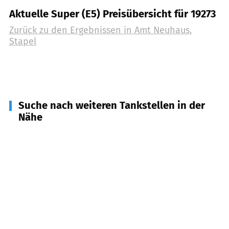
Aktuelle Super (E5) Preisübersicht für 19273
Zurück zu den Ergebnissen in
Amt Neuhaus,
Stapel
Suche nach weiteren Tankstellen in der
Nähe
29490
Neu Darchau
(
7,1
km Entfernung)
19249
Lübtheen
(
9,6
km Entfernung)
21371
Tosterglope
(
10,8
km Entfernung)
29456
Hitzacker (Elbe)
(
12,5
km Entfernung)
21369
Nahrendorf
(
13,4
km Entfernung)