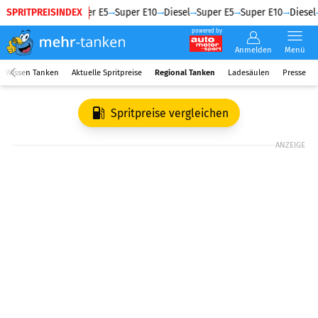
SPRITPREISINDEX
Diesel
Super E5
Super E10
Diesel
Super E5
Super E10
Diesel
powered by
Anmelden
Menü
Wissen Tanken
Aktuelle Spritpreise
Regional Tanken
Ladesäulen
Presse
Spritpreise vergleichen
ANZEIGE