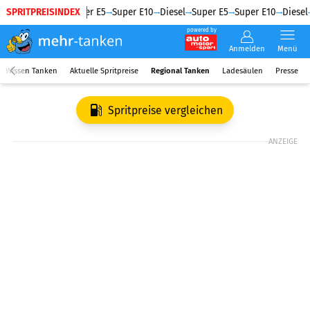
SPRITPREISINDEX
Diesel
Super E5
Super E10
Diesel
Super E5
Super E10
Diesel
powered by
Anmelden
Menü
Wissen Tanken
Aktuelle Spritpreise
Regional Tanken
Ladesäulen
Presse
Spritpreise vergleichen
ANZEIGE