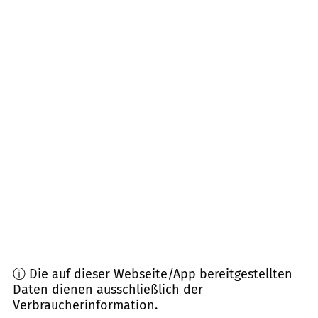
km Entfernung)
27248
Ehrenburg
(
13,8
km Entfernung)
27252
Schwaförden
(
14,5
km Entfernung)
27330
Asendorf
(
15,0
km Entfernung)
27305
Bruchhausen-Vilsen, Süstedt
(
15,1
km
Entfernung)
28816
Stuhr
(
16,0
km Entfernung)
ⓘ Die auf dieser Webseite/App bereitgestellten
Daten dienen ausschließlich der
Verbraucherinformation.