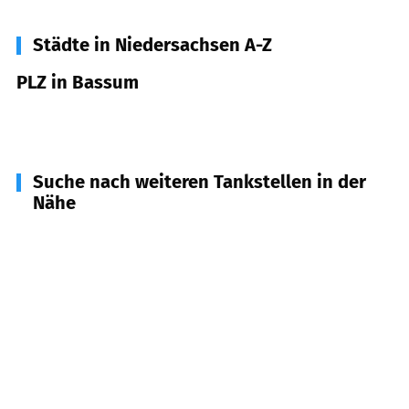
Städte in Niedersachsen A-Z
PLZ in Bassum
27211
Bassum
Suche nach weiteren Tankstellen in der
Nähe
28857
Syke
(
9,6
km Entfernung)
27257
Affinghausen und Sudwalde
(
10,4
km
Entfernung)
27251
Neuenkirchen, Scholen
(
11,3
km Entfernung)
27239
Twistringen
(
12,1
km Entfernung)
27243
Harpstedt, Groß Ippener, Colnrade u.a.
(
12,8