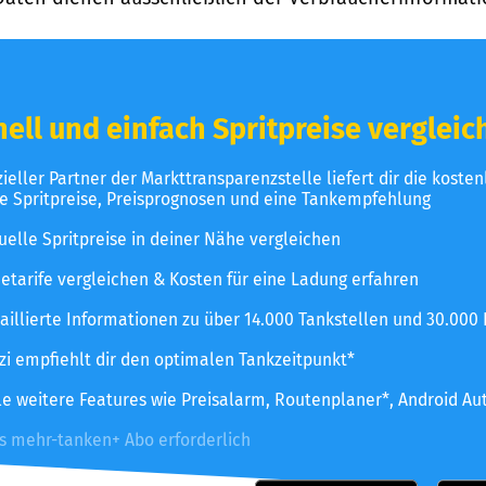
ell und einfach Spritpreise vergleic
izieller Partner der Markttransparenzstelle liefert dir die koste
le Spritpreise, Preisprognosen und eine Tankempfehlung
uelle Spritpreise in deiner Nähe vergleichen
etarife vergleichen & Kosten für eine Ladung erfahren
aillierte Informationen zu über 14.000 Tankstellen und 30.000
zzi empfiehlt dir den optimalen Tankzeitpunkt*
le weitere Features wie Preisalarm, Routenplaner*, Android Au
es mehr-tanken+ Abo erforderlich