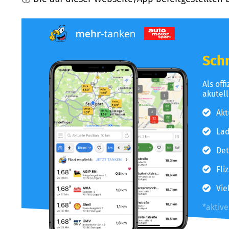
Schn
Als off
akutel
Akt
Lad
Det
Fli
Vie
*aktiv