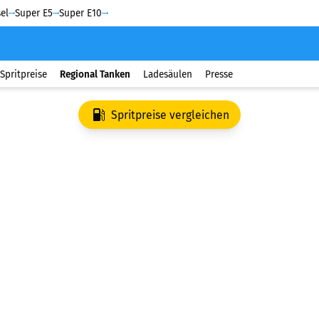
el
Super E5
Super E10
Spritpreise
Regional Tanken
Ladesäulen
Presse
Spritpreise vergleichen