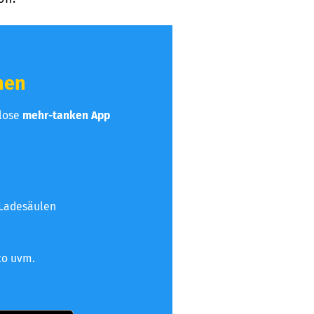
hen
nlose
mehr-tanken App
 Ladesäulen
to uvm.