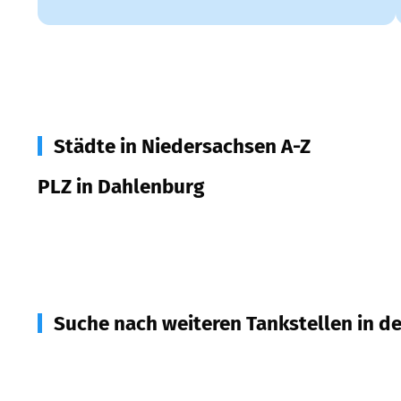
Städte in Niedersachsen A-Z
PLZ in Dahlenburg
21368
Dahlenburg
Suche nach weiteren Tankstellen in d
21401
Thomasburg
(
6,5
km Entfernung)
21371
Tosterglope
(
7,2
km Entfernung)