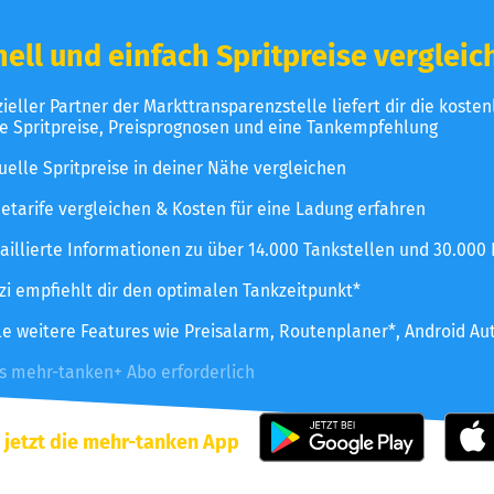
ell und einfach Spritpreise vergleic
izieller Partner der Markttransparenzstelle liefert dir die koste
le Spritpreise, Preisprognosen und eine Tankempfehlung
uelle Spritpreise in deiner Nähe vergleichen
etarife vergleichen & Kosten für eine Ladung erfahren
aillierte Informationen zu über 14.000 Tankstellen und 30.000
zzi empfiehlt dir den optimalen Tankzeitpunkt*
le weitere Features wie Preisalarm, Routenplaner*, Android Au
es mehr-tanken+ Abo erforderlich
 jetzt die mehr-tanken App