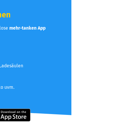
hen
nlose
mehr-tanken App
 Ladesäulen
to uvm.