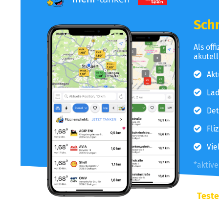
Schn
Als off
akutel
Akt
Lad
Det
Fli
Vie
*aktiv
Teste