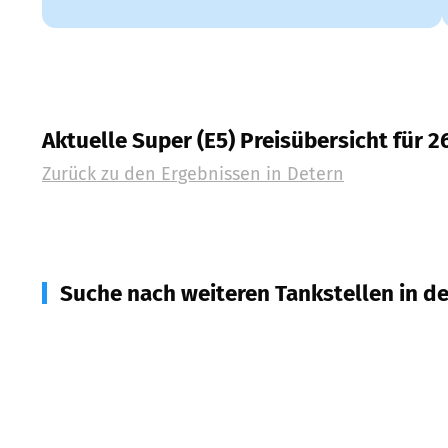
Aktuelle Super (E5) Preisübersicht für 
Zurück zu den Ergebnissen in
Detern
Suche nach weiteren Tankstellen in d
26849
Filsum
(
4,3
km Entfernung)
26845
Nortmoor
(
6,1
km Entfernung)
26842
Ostrhauderfehn
(
7,4
km Entfernung)
26689
Apen
(
9,8
km Entfernung)