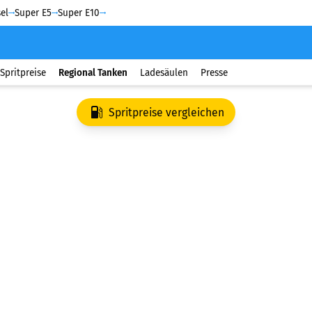
el
Super E5
Super E10
Spritpreise
Regional Tanken
Ladesäulen
Presse
Spritpreise vergleichen