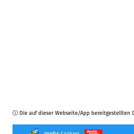
26835
Hesel, Neukamperfehn u.a.
(
10,6
km Entfer
26817
Rhauderfehn
(
11,5
km Entfernung)
26789
Leer
(
12,3
km Entfernung)
26676
Barßel
(
12,6
km Entfernung)
26670
Uplengen
(
14,0
km Entfernung)
26683
Saterland
(
14,3
km Entfernung)
ⓘ Die auf dieser Webseite/App bereitgestellten 