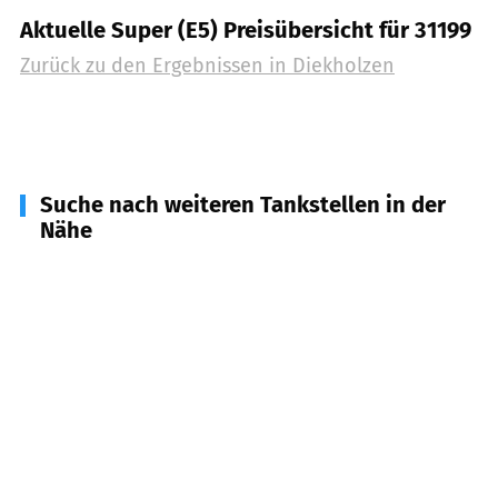
Aktuelle Super (E5) Preisübersicht für 31199
Zurück zu den Ergebnissen in
Diekholzen
Suche nach weiteren Tankstellen in der
Nähe
31141
Hildesheim
(
5,0
km Entfernung)
31139
Hildesheim
(
5,1
km Entfernung)
31162
Bad Salzdetfurth
(
5,9
km Entfernung)
31134
Hildesheim
(
6,0
km Entfernung)
31079
Sibbesse
(
6,9
km Entfernung)
31135
Hildesheim
(
8,5
km Entfernung)