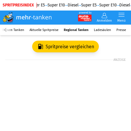
SPRITPREISINDEX
Diesel
Super E5
Super E10
Diesel
Super E5
Super E10
Diesel
powered by
Anmelden
Menü
Wissen Tanken
Aktuelle Spritpreise
Regional Tanken
Ladesäulen
Presse
Spritpreise vergleichen
ANZEIGE