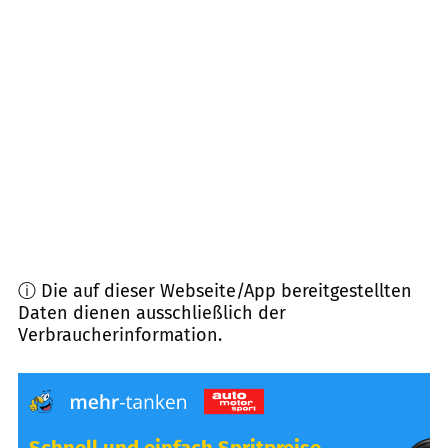
31137
Hildesheim
(
8,7
km Entfernung)
31028
Gronau (Leine)
(
10,0
km Entfernung)
31180
Giesen
(
12,4
km Entfernung)
31171
Nordstemmen
(
13,2
km Entfernung)
ⓘ Die auf dieser Webseite/App bereitgestellten
Daten dienen ausschließlich der
Verbraucherinformation.
Schnell und einfach Spritpreise