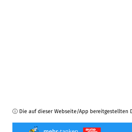
27248
Ehrenburg
(
12,7
km Entfernung)
49406
Barnstorf, Eydelstedt, Drentwede
(
13,5
km 
27251
Neuenkirchen, Scholen
(
15,5
km Entfernung
27249
Maasen, Mellinghausen
(
16,2
km Entfernung
27252
Schwaförden
(
16,6
km Entfernung)
31600
Uchte
(
17,0
km Entfernung)
ⓘ Die auf dieser Webseite/App bereitgestellten 