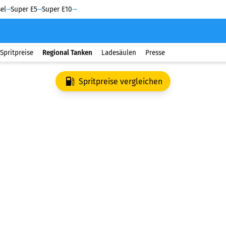
el
Super E5
Super E10
Spritpreise
Regional Tanken
Ladesäulen
Presse
Spritpreise vergleichen