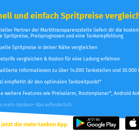
ell und einfach Spritpreise vergleic
izieller Partner der Markttransparenzstelle liefert dir die koste
le Spritpreise, Preisprognosen und eine Tankempfehlung
uelle Spritpreise in deiner Nähe vergleichen
etarife vergleichen & Kosten für eine Ladung erfahren
aillierte Informationen zu über 14.000 Tankstellen und 30.000
zzi empfiehlt dir den optimalen Tankzeitpunkt*
le weitere Features wie Preisalarm, Routenplaner*, Android Au
es mehr-tanken+ Abo erforderlich
 jetzt die mehr-tanken App