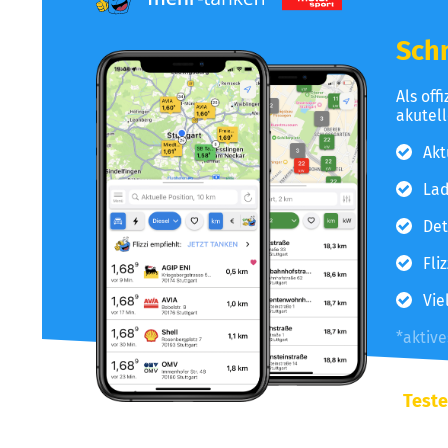
Schn
Als off
akutel
Akt
Lad
Det
Fli
Vie
*aktiv
Teste