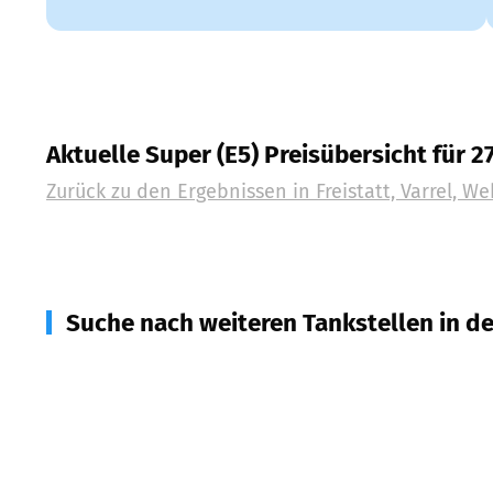
Aktuelle Super (E5) Preisübersicht für 2
Zurück zu den Ergebnissen in
Freistatt, Varrel, W
Suche nach weiteren Tankstellen in d
27232
Sulingen
(
8,7
km Entfernung)
27245
Bahrenborstel, Barenburg, Kirchdorf
(
9,4
km
49419
Wagenfeld
(
9,5
km Entfernung)
49453
Barver, Dickel, Hemsloh, Rehden, Wetsche