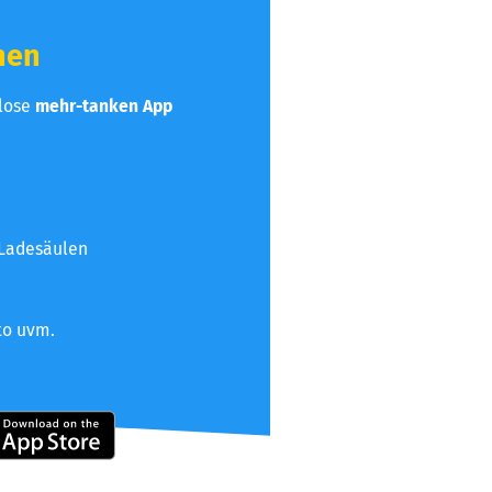
hen
nlose
mehr-tanken App
 Ladesäulen
to uvm.