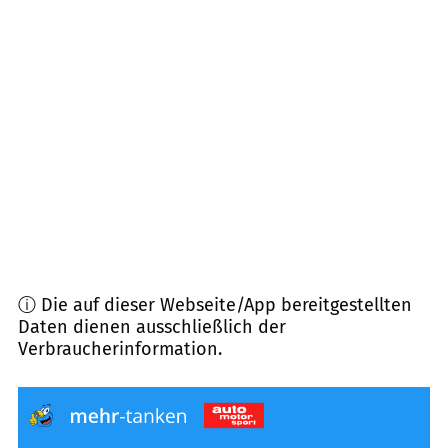
29576
Barum
(
11,4
km Entfernung)
29582
Hanstedt
(
12,2
km Entfernung)
29579
Emmendorf
(
12,4
km Entfernung)
29565
Wriedel
(
13,8
km Entfernung)
ⓘ Die auf dieser Webseite/App bereitgestellten
Daten dienen ausschließlich der
Verbraucherinformation.