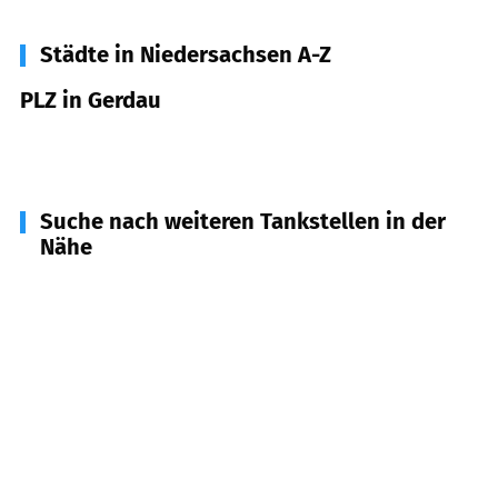
Städte in Niedersachsen A-Z
PLZ in Gerdau
29581
Gerdau
Suche nach weiteren Tankstellen in der
Nähe
29593
Schwienau
(
3,7
km Entfernung)
29574
Ebstorf
(
6,7
km Entfernung)
29578
Eimke
(
8,2
km Entfernung)
29556
Suderburg
(
9,7
km Entfernung)
29525
Uelzen
(
9,7
km Entfernung)
29587
Natendorf
(
11,2
km Entfernung)