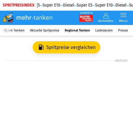
SPRITPREISINDEX
Diesel
Super E5
Super E10
Diesel
Super E5
Super E10
Diesel
Su
powered by
Anmelden
Menü
Wissen Tanken
Aktuelle Spritpreise
Regional Tanken
Ladesäulen
Presse
Spritpreise vergleichen
ANZEIGE