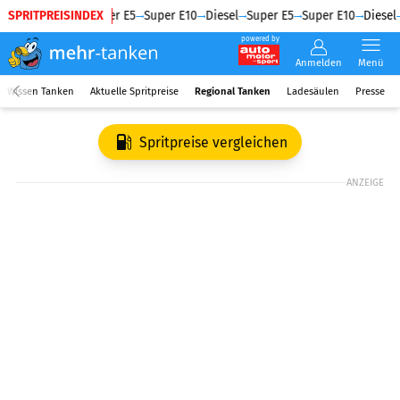
SPRITPREISINDEX
Diesel
Super E5
Super E10
Diesel
Super E5
Super E10
Diesel
powered by
Anmelden
Menü
Wissen Tanken
Aktuelle Spritpreise
Regional Tanken
Ladesäulen
Presse
Spritpreise vergleichen
ANZEIGE