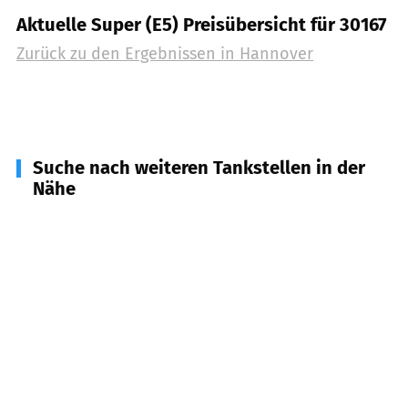
Aktuelle Super (E5) Preisübersicht für 30167
Zurück zu den Ergebnissen in
Hannover
Suche nach weiteren Tankstellen in der
Nähe
30851
Langenhagen
(
5,4
km Entfernung)
30853
Langenhagen
(
7,5
km Entfernung)
30669
Langenhagen (Flughafen)
(
8,9
km
Entfernung)
30827
Garbsen
(
9,1
km Entfernung)
30952
Ronnenberg
(
9,3
km Entfernung)