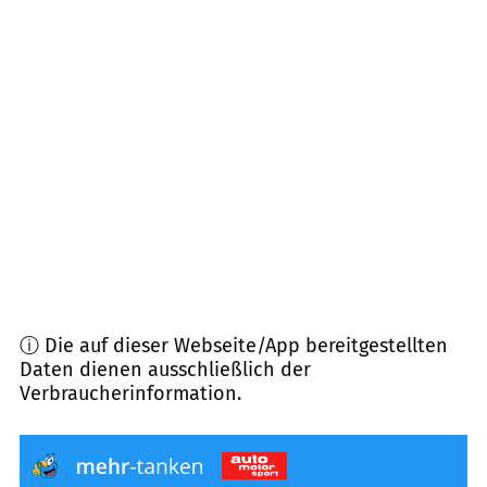
30926
Seelze
(
9,3
km Entfernung)
30823
Garbsen
(
9,4
km Entfernung)
30855
Langenhagen
(
9,5
km Entfernung)
30966
Hemmingen
(
9,8
km Entfernung)
30989
Gehrden
(
10,9
km Entfernung)
ⓘ Die auf dieser Webseite/App bereitgestellten
Daten dienen ausschließlich der
Verbraucherinformation.