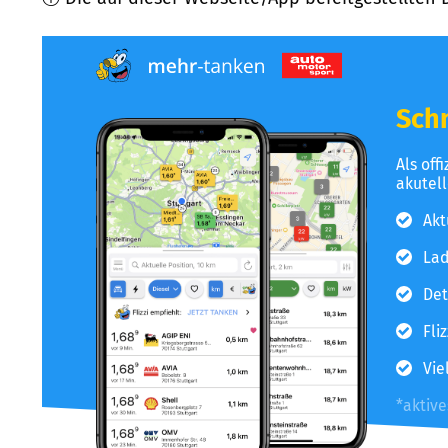
Schn
Als off
akutel
Akt
Lad
Det
Fli
Vie
*aktiv