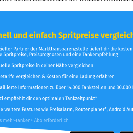
ell und einfach Spritpreise vergleic
izieller Partner der Markttransparenzstelle liefert dir die koste
le Spritpreise, Preisprognosen und eine Tankempfehlung
uelle Spritpreise in deiner Nähe vergleichen
etarife vergleichen & Kosten für eine Ladung erfahren
aillierte Informationen zu über 14.000 Tankstellen und 30.000
zzi empfiehlt dir den optimalen Tankzeitpunkt*
le weitere Features wie Preisalarm, Routenplaner*, Android Au
es mehr-tanken+ Abo erforderlich