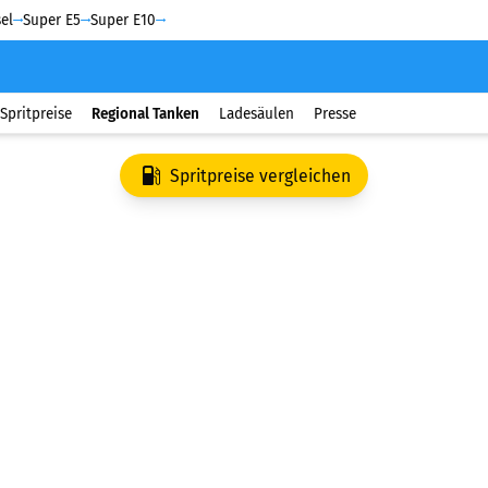
el
Super E5
Super E10
Spritpreise
Regional Tanken
Ladesäulen
Presse
Spritpreise vergleichen