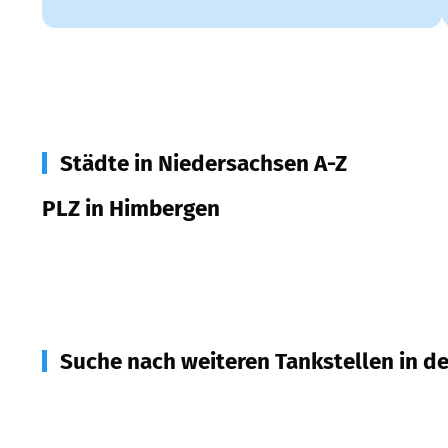
Städte in Niedersachsen A-Z
PLZ in Himbergen
29584
Himbergen
Suche nach weiteren Tankstellen in d
29591
Römstedt
(
4,4
km Entfernung)
29599
Weste
(
5,9
km Entfernung)