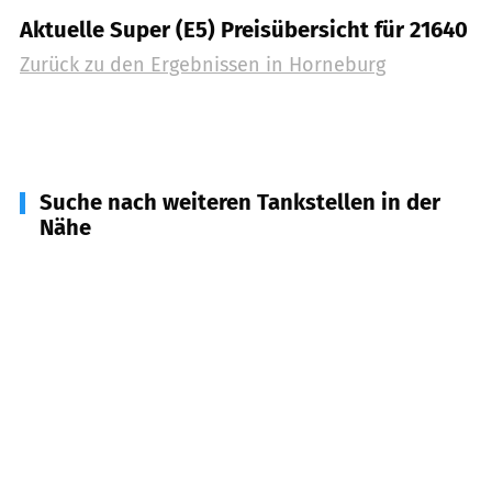
Aktuelle Super (E5) Preisübersicht für 21640
Zurück zu den Ergebnissen in
Horneburg
Suche nach weiteren Tankstellen in der
Nähe
21739
Dollern
(
5,0
km Entfernung)
21720
Grünendeich
(
6,3
km Entfernung)
21641
Apensen
(
7,0
km Entfernung)
21614
Buxtehude
(
8,6
km Entfernung)
21635
Jork
(
8,9
km Entfernung)
21698
Harsefeld
(
9,3
km Entfernung)