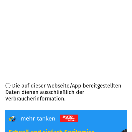
21684
Stade
(
10,1
km Entfernung)
21643
Beckdorf
(
10,3
km Entfernung)
21723
Hollern-Twielenfleth
(
10,9
km Entfernung)
21717
Fredenbeck
(
11,0
km Entfernung)
ⓘ Die auf dieser Webseite/App bereitgestellten
Daten dienen ausschließlich der
Verbraucherinformation.
Schnell und einfach Spritpreise