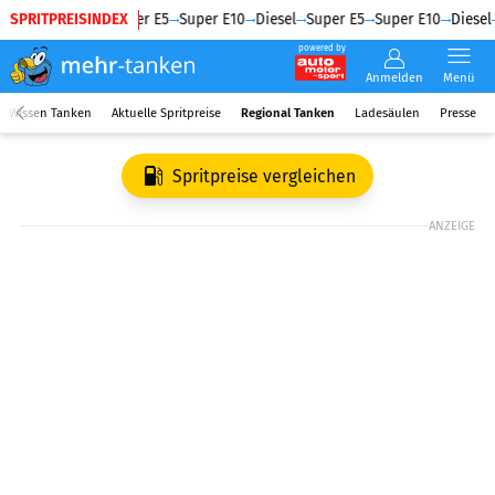
SPRITPREISINDEX
Diesel
Super E5
Super E10
Diesel
Super E5
Super E10
Diesel
powered by
Anmelden
Menü
Wissen Tanken
Aktuelle Spritpreise
Regional Tanken
Ladesäulen
Presse
Spritpreise vergleichen
ANZEIGE