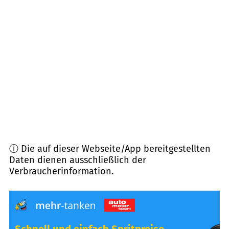
26125
Oldenburg (Oldenburg)
(
11,9
km Entfernung)
26122
Oldenburg
(
12,7
km Entfernung)
26931
Elsfleth
(
12,9
km Entfernung)
26121
Oldenburg (Oldenburg)
(
13,4
km Entfernung)
ⓘ Die auf dieser Webseite/App bereitgestellten
Daten dienen ausschließlich der
Verbraucherinformation.
Schnell und einfach Spritpreise