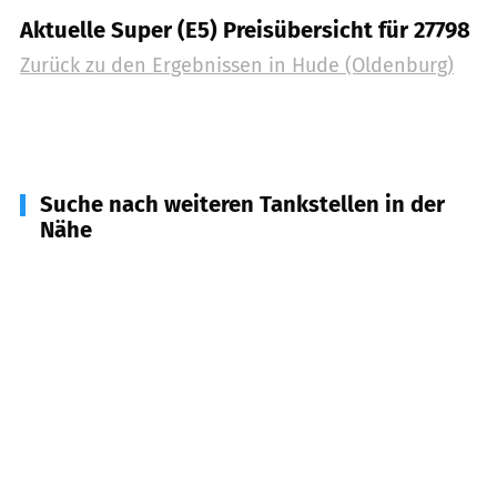
Aktuelle Super (E5) Preisübersicht für 27798
Zurück zu den Ergebnissen in
Hude (Oldenburg)
Suche nach weiteren Tankstellen in der
Nähe
26209
Hatten
(
8,6
km Entfernung)
27804
Berne
(
8,7
km Entfernung)
26135
Oldenburg (Oldenburg)
(
9,0
km Entfernung)
26133
Oldenburg (Oldenburg)
(
11,4
km Entfernung)
27777
Ganderkesee
(
11,5
km Entfernung)
26123
Oldenburg (Oldenburg)
(
11,8
km Entfernung)