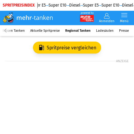
SPRITPREISINDEX
Diesel
Super E5
Super E10
Diesel
Super E5
Super E10
Diesel
powered by
Anmelden
Menü
Wissen Tanken
Aktuelle Spritpreise
Regional Tanken
Ladesäulen
Presse
Spritpreise vergleichen
ANZEIGE