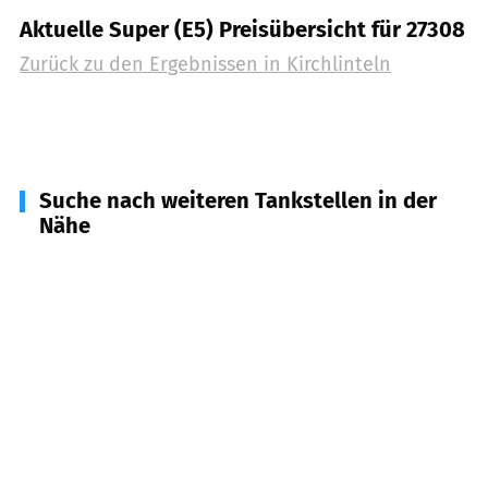
Aktuelle Super (E5) Preisübersicht für 27308
Zurück zu den Ergebnissen in
Kirchlinteln
Suche nach weiteren Tankstellen in der
Nähe
27283
Verden
(
8,4
km Entfernung)
27313
Dörverden
(
11,5
km Entfernung)
27299
Langwedel
(
14,3
km Entfernung)
27374
Visselhövede
(
14,8
km Entfernung)
27337
Blender
(
15,1
km Entfernung)
27386
Bothel, Kirchwalsede u.a.
(
16,7
km