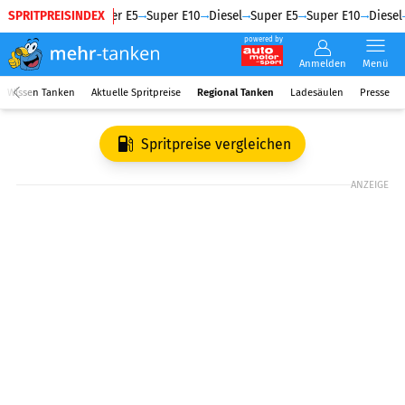
SPRITPREISINDEX
Diesel
Super E5
Super E10
Diesel
Super E5
Super E10
Diesel
powered by
Anmelden
Menü
Wissen Tanken
Aktuelle Spritpreise
Regional Tanken
Ladesäulen
Presse
Spritpreise vergleichen
ANZEIGE