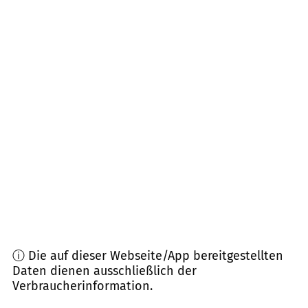
Entfernung)
27318
Hoya, Hoyerhagen, Hilgermissen
(
18,1
km
Entfernung)
27336
Rethem (Aller), Häuslingen, Frankenfeld
(
18,1
km Entfernung)
27324
Eystrup, Hassel u.a.
(
18,3
km Entfernung)
29664
Walsrode, Ostenholz
(
19,2
km Entfernung)
ⓘ Die auf dieser Webseite/App bereitgestellten
Daten dienen ausschließlich der
Verbraucherinformation.