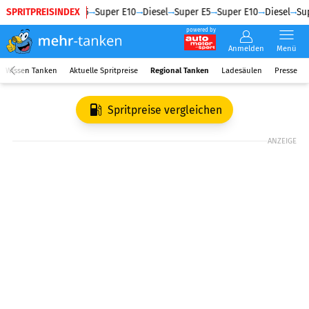
SPRITPREISINDEX
Diesel
Super E5
Super E10
Diesel
Super E5
Super E10
Diesel
Sup
powered by
Anmelden
Menü
Wissen Tanken
Aktuelle Spritpreise
Regional Tanken
Ladesäulen
Presse
Spritpreise vergleichen
ANZEIGE