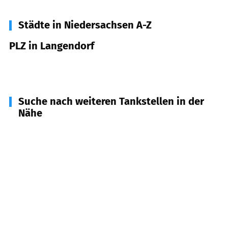
Städte in Niedersachsen A-Z
PLZ in Langendorf
29484
Langendorf
Suche nach weiteren Tankstellen in der
Nähe
29476
Gusborn
(
4,4
km Entfernung)
29475
Gorleben
(
8,9
km Entfernung)
29494
Trebel
(
8,9
km Entfernung)
29472
Damnatz
(
9,2
km Entfernung)
29451
Dannenberg
(
10,6
km Entfernung)
29478
Höhbeck
(
11,8
km Entfernung)