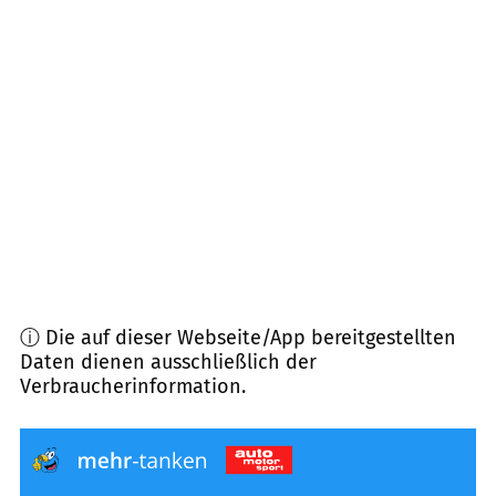
19303
Dömitz
(
12,8
km Entfernung)
29439
Lüchow
(
13,1
km Entfernung)
29471
Gartow
(
14,2
km Entfernung)
29479
Jameln
(
14,5
km Entfernung)
ⓘ Die auf dieser Webseite/App bereitgestellten
Daten dienen ausschließlich der
Verbraucherinformation.