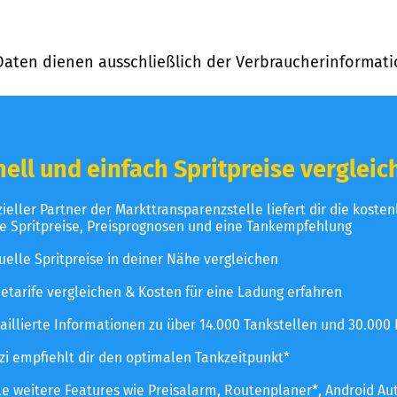
Daten dienen ausschließlich der Verbraucherinformati
ell und einfach Spritpreise vergleic
izieller Partner der Markttransparenzstelle liefert dir die koste
le Spritpreise, Preisprognosen und eine Tankempfehlung
uelle Spritpreise in deiner Nähe vergleichen
etarife vergleichen & Kosten für eine Ladung erfahren
aillierte Informationen zu über 14.000 Tankstellen und 30.000
zzi empfiehlt dir den optimalen Tankzeitpunkt*
le weitere Features wie Preisalarm, Routenplaner*, Android Au