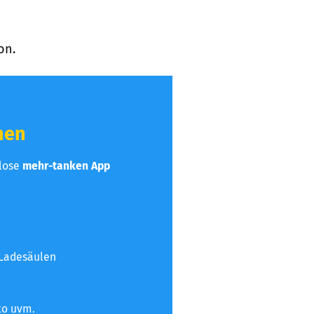
on.
hen
nlose
mehr-tanken App
 Ladesäulen
to uvm.