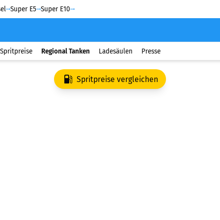
el
Super E5
Super E10
Spritpreise
Regional Tanken
Ladesäulen
Presse
Spritpreise vergleichen