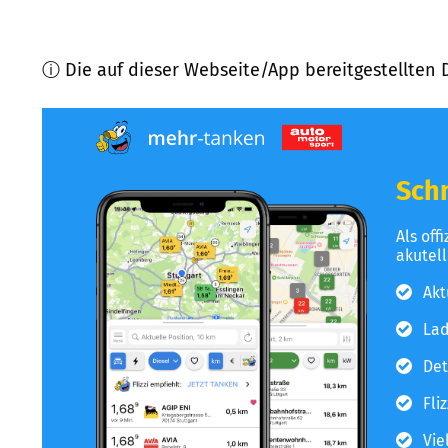
ⓘ Die auf dieser Webseite/App bereitgestellten 
Schn
Als off
akutel
Akt
Lad
Det
Fli
Vie