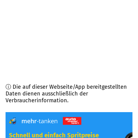
38547
Calberlah
(
9,3
km Entfernung)
38104
Braunschweig
(
9,5
km Entfernung)
38553
Wasbüttel
(
9,8
km Entfernung)
38440
Wolfsburg
(
11,3
km Entfernung)
ⓘ Die auf dieser Webseite/App bereitgestellten
Daten dienen ausschließlich der
Verbraucherinformation.
Schnell und einfach Spritpreise