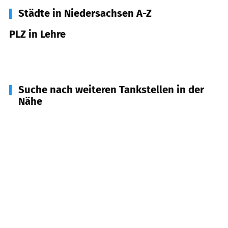
Städte in Niedersachsen A-Z
PLZ in Lehre
38165
Lehre
Suche nach weiteren Tankstellen in der
Nähe
38444
Wolfsburg
(
7,1
km Entfernung)
38108
Braunschweig
(
7,8
km Entfernung)
38527
Meine
(
8,3
km Entfernung)
38162
Cremlingen
(
8,6
km Entfernung)
38110
Braunschweig
(
8,7
km Entfernung)
38442
Wolfsburg
(
8,8
km Entfernung)