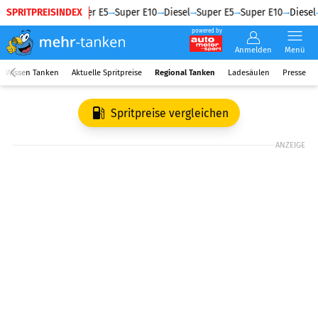
SPRITPREISINDEX
Diesel
Super E5
Super E10
Diesel
Super E5
Super E10
Diesel
powered by
Anmelden
Menü
Wissen Tanken
Aktuelle Spritpreise
Regional Tanken
Ladesäulen
Presse
Spritpreise vergleichen
ANZEIGE