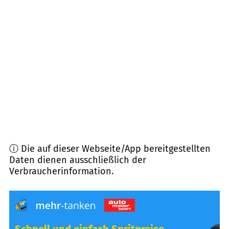
29439
Lüchow
(
13,6
km Entfernung)
29462
Wustrow
(
14,3
km Entfernung)
29475
Gorleben
(
14,3
km Entfernung)
29410
Salzwedel
(
14,5
km Entfernung)
ⓘ Die auf dieser Webseite/App bereitgestellten
Daten dienen ausschließlich der
Verbraucherinformation.
Schnell und einfach Spritpreise