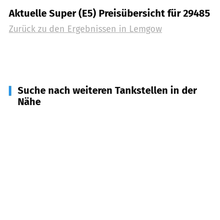
Aktuelle Super (E5) Preisübersicht für 29485
Zurück zu den Ergebnissen in
Lemgow
Suche nach weiteren Tankstellen in der
Nähe
29497
Woltersdorf
(
6,9
km Entfernung)
29491
Prezelle
(
7,7
km Entfernung)
29488
Lübbow
(
7,8
km Entfernung)
29494
Trebel
(
10,6
km Entfernung)
39619
Arendsee
(
11,2
km Entfernung)
29471
Gartow
(
13,4
km Entfernung)