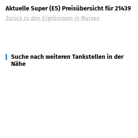
Aktuelle Super (E5) Preisübersicht für 21439
Zurück zu den Ergebnissen in
Marxen
Suche nach weiteren Tankstellen in der
Nähe
21438
Brackel
(
3,4
km Entfernung)
21227
Bendestorf
(
3,5
km Entfernung)
21228
Harmstorf
(
4,6
km Entfernung)
21266
Jesteburg
(
4,9
km Entfernung)
21220
Seevetal
(
5,9
km Entfernung)
21271
Hanstedt, Asendorf
(
6,3
km Entfernung)