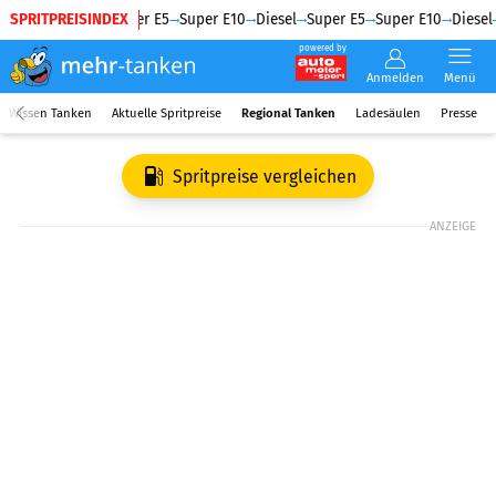
SPRITPREISINDEX
Diesel
Super E5
Super E10
Diesel
Super E5
Super E10
Diesel
powered by
Anmelden
Menü
Wissen Tanken
Aktuelle Spritpreise
Regional Tanken
Ladesäulen
Presse
Spritpreise vergleichen
ANZEIGE