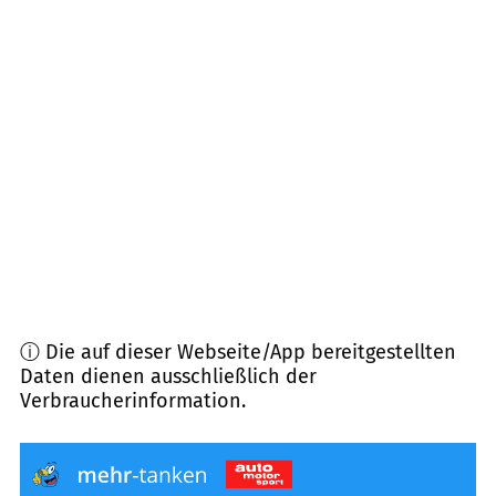
21442
Toppenstedt
(
7,5
km Entfernung)
21445
Wulfsen
(
8,6
km Entfernung)
21218
Seevetal
(
8,8
km Entfernung)
21244
Buchholz in der Nordheide
(
10,0
km
Entfernung)
ⓘ Die auf dieser Webseite/App bereitgestellten
Daten dienen ausschließlich der
Verbraucherinformation.