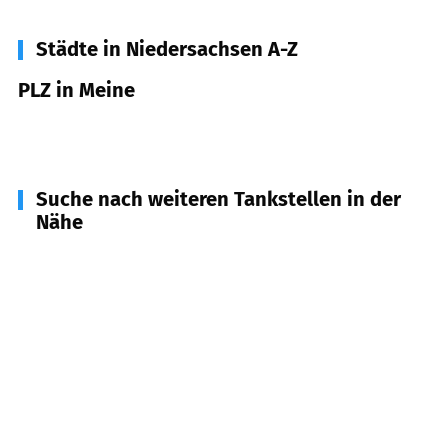
Städte in Niedersachsen A-Z
PLZ in Meine
38527
Meine
Suche nach weiteren Tankstellen in der
Nähe
38553
Wasbüttel
(
4,3
km Entfernung)
38533
Vordorf
(
4,5
km Entfernung)
38531
Rötgesbüttel
(
4,9
km Entfernung)
38110
Braunschweig
(
5,1
km Entfernung)
38547
Calberlah
(
6,7
km Entfernung)
38550
Isenbüttel
(
7,4
km Entfernung)