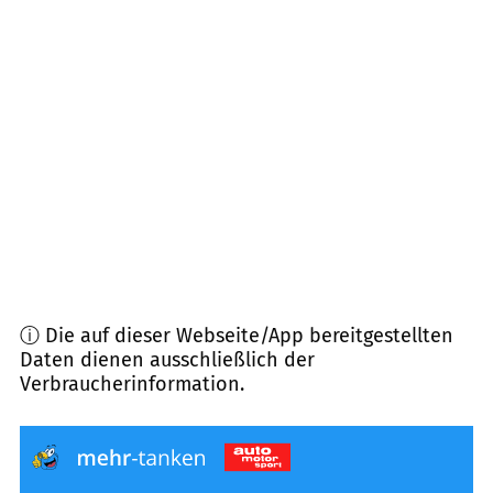
38551
Ribbesbüttel
(
7,8
km Entfernung)
38108
Braunschweig
(
8,1
km Entfernung)
38528
Adenbüttel
(
8,2
km Entfernung)
38165
Lehre
(
8,3
km Entfernung)
ⓘ Die auf dieser Webseite/App bereitgestellten
Daten dienen ausschließlich der
Verbraucherinformation.