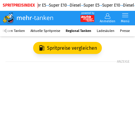
SPRITPREISINDEX
Diesel
Super E5
Super E10
Diesel
Super E5
Super E10
Diesel
powered by
Anmelden
Menü
Wissen Tanken
Aktuelle Spritpreise
Regional Tanken
Ladesäulen
Presse
Spritpreise vergleichen
ANZEIGE