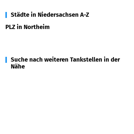
Städte in Niedersachsen A-Z
PLZ in Northeim
37154
Northeim
Suche nach weiteren Tankstellen in der
Nähe
37191
Katlenburg-Lindau
(
9,1
km Entfernung)
37176
Nörten-Hardenberg
(
9,7
km Entfernung)
37589
Kalefeld
(
10,2
km Entfernung)
37186
Moringen
(
11,3
km Entfernung)
37574
Einbeck, Kreiensen
(
13,9
km Entfernung)
37199
Wulften
(
14,3
km Entfernung)