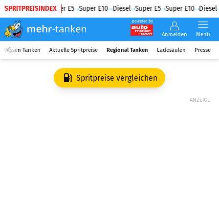
SPRITPREISINDEX
Diesel
Super E5
Super E10
Diesel
Super E5
Super E10
Diesel
powered by
Anmelden
Menü
Wissen Tanken
Aktuelle Spritpreise
Regional Tanken
Ladesäulen
Presse
Spritpreise vergleichen
ANZEIGE