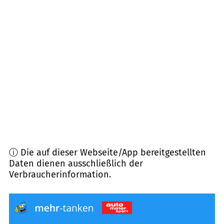
37120
Bovenden
(
14,3
km Entfernung)
37181
Hardegsen
(
15,1
km Entfernung)
37539
Bad Grund
(
16,2
km Entfernung)
37077
Göttingen
(
16,6
km Entfernung)
ⓘ Die auf dieser Webseite/App bereitgestellten
Daten dienen ausschließlich der
Verbraucherinformation.