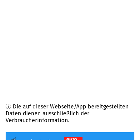
49143
Bissendorf
(
11,2
km Entfernung)
49179
Ostercappeln
(
12,7
km Entfernung)
49170
Hagen am Teutoburger Wald
(
13,4
km
Entfernung)
49565
Bramsche
(
14,0
km Entfernung)
49492
Westerkappeln
(
14,1
km Entfernung)
ⓘ Die auf dieser Webseite/App bereitgestellten
Daten dienen ausschließlich der
Verbraucherinformation.