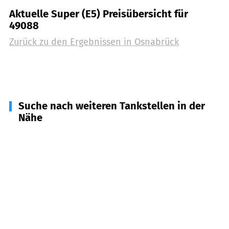
Aktuelle Super (E5) Preisübersicht für
49088
Zurück zu den Ergebnissen in
Osnabrück
Suche nach weiteren Tankstellen in der
Nähe
49134
Wallenhorst
(
5,9
km Entfernung)
49191
Belm
(
6,0
km Entfernung)
49504
Lotte
(
9,4
km Entfernung)
49205
Hasbergen
(
9,9
km Entfernung)
49124
Georgsmarienhütte
(
10,4
km Entfernung)