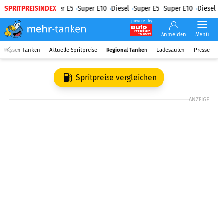
SPRITPREISINDEX
Diesel
Super E5
Super E10
Diesel
Super E5
Super E10
Diesel
powered by
Anmelden
Menü
Wissen Tanken
Aktuelle Spritpreise
Regional Tanken
Ladesäulen
Presse
Spritpreise vergleichen
ANZEIGE